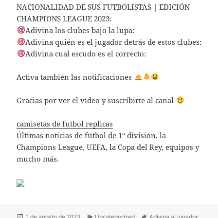
NACIONALIDAD DE SUS FUTBOLISTAS | EDICIÓN
CHAMPIONS LEAGUE 2023:
Adivina los clubes bajo la lupa:
Adivina quién es el jugador detrás de estos clubes:
Adivina cual escudo es el correcto:
Activa también las notificaciones
Gracias por ver el vídeo y suscribirte al canal
camisetas de futbol replicas
Últimas noticias de fútbol de 1ª división, la
Champions League, UEFA, la Copa del Rey, equipos y
mucho más.
Publicado
Categorías
Etiquetas
1 de agosto de 2023
Uncategorized
Adivina al jugador
,