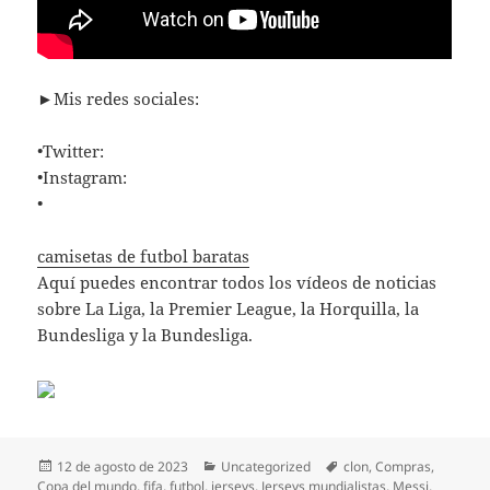
►Mis redes sociales:
•Twitter:
•Instagram:
•
camisetas de futbol baratas
Aquí puedes encontrar todos los vídeos de noticias
sobre La Liga, la Premier League, la Horquilla, la
Bundesliga y la Bundesliga.
Publicado
Categorías
Etiquetas
12 de agosto de 2023
Uncategorized
clon
,
Compras
,
el
Copa del mundo
,
fifa
,
futbol
,
jerseys
,
Jerseys mundialistas
,
Messi
,