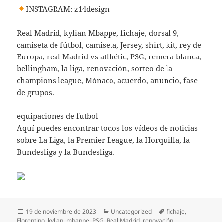
INSTAGRAM: z14design
Real Madrid, kylian Mbappe, fichaje, dorsal 9,
camiseta de fútbol, camiseta, Jersey, shirt, kit, rey de
Europa, real Madrid vs atlhétic, PSG, remera blanca,
bellingham, la liga, renovación, sorteo de la
champions league, Mónaco, acuerdo, anuncio, fase
de grupos.
equipaciones de futbol
Aquí puedes encontrar todos los vídeos de noticias
sobre La Liga, la Premier League, la Horquilla, la
Bundesliga y la Bundesliga.
Publicado
Categorías
Etiquetas
19 de noviembre de 2023
Uncategorized
fichaje
,
el
Florentino
,
kylian
,
mbappe
,
PSG
,
Real Madrid
,
renovación