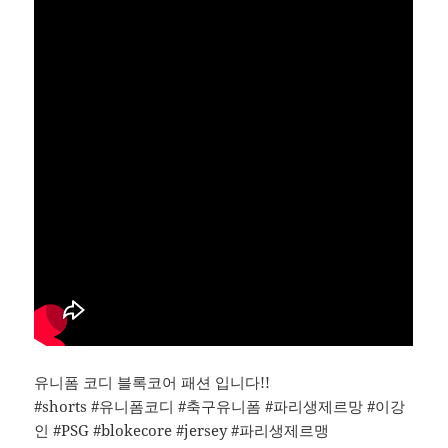
유니폼 코디 블록코어 패션 입니다!!
#shorts #유니폼코디 #축구유니폼 #파리생제르망 #이강
인 #PSG #blokecore #jersey #파리생제르맹