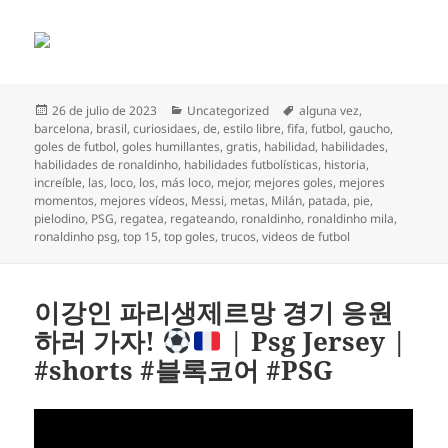
Publicado
Categorías
Etiquetas
26 de julio de 2023
Uncategorized
alguna vez
,
el
barcelona
,
brasil
,
curiosidaes
,
de
,
estilo libre
,
fifa
,
futbol
,
gaucho
,
goles de futbol
,
goles humillantes
,
gratis
,
habilidad
,
habilidades
,
habilidades de ronaldinho
,
habilidades futbolísticas
,
historia
,
increíble
,
las
,
loco
,
los
,
más loco
,
mejor
,
mejores goles
,
mejores
momentos
,
mejores vídeos
,
Messi
,
metas
,
Milán
,
patada
,
pie
,
pielodino
,
PSG
,
regatea
,
regateando
,
ronaldinho
,
ronaldinho mila
,
ronaldinho psg
,
top 15
,
top goles
,
trucos
,
videos de futbol
이강인 파리생제르망 경기 응원
하러 가자!
| Psg Jersey |
#shorts #블록코어 #PSG