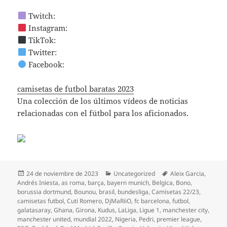
Twitch:
Instagram:
TikTok:
Twitter:
Facebook:
camisetas de futbol baratas 2023
Una colección de los últimos vídeos de noticias
relacionadas con el fútbol para los aficionados.
Publicado
Categorías
Etiquetas
24 de noviembre de 2023
Uncategorized
Aleix Garcia
,
el
Andrés Iniesta
,
as roma
,
barça
,
bayern munich
,
Belgica
,
Bono
,
borussia dortmund
,
Bounou
,
brasil
,
bundesliga
,
Camisetas 22/23
,
camisetas futbol
,
Cuti Romero
,
DjMaRiiO
,
fc barcelona
,
futbol
,
galatasaray
,
Ghana
,
Girona
,
Kudus
,
LaLiga
,
Ligue 1
,
manchester city
,
manchester united
,
mundial 2022
,
Nigeria
,
Pedri
,
premier league
,