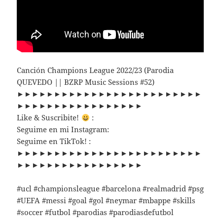
Canción Champions League 2022/23 (Parodia
QUEVEDO || BZRP Music Sessions #52)
►►►►►►►►►►►►►►►►►►►►►►►►►
►►►►►►►►►►►►►►►►►
Like & Suscribite!
:
Seguime en mi Instagram:
Seguime en TikTok! :
►►►►►►►►►►►►►►►►►►►►►►►►►
►►►►►►►►►►►►►►►►►
#ucl #championsleague #barcelona #realmadrid #psg
#UEFA #messi #goal #gol #neymar #mbappe #skills
#soccer #futbol #parodias #parodiasdefutbol