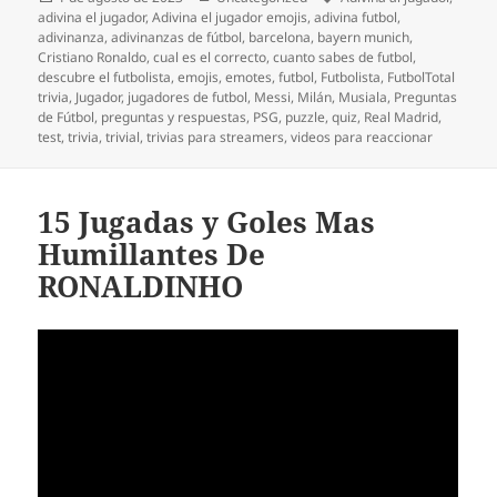
el
adivina el jugador
,
Adivina el jugador emojis
,
adivina futbol
,
adivinanza
,
adivinanzas de fútbol
,
barcelona
,
bayern munich
,
Cristiano Ronaldo
,
cual es el correcto
,
cuanto sabes de futbol
,
descubre el futbolista
,
emojis
,
emotes
,
futbol
,
Futbolista
,
FutbolTotal
trivia
,
Jugador
,
jugadores de futbol
,
Messi
,
Milán
,
Musiala
,
Preguntas
de Fútbol
,
preguntas y respuestas
,
PSG
,
puzzle
,
quiz
,
Real Madrid
,
test
,
trivia
,
trivial
,
trivias para streamers
,
videos para reaccionar
15 Jugadas y Goles Mas
Humillantes De
RONALDINHO