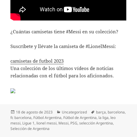
¿Cuántas camisetas tiene #Messi en su colección?
Suscríbete y llévate la camiseta de #LionelMessi:
camisetas de futbol 2023
Una colección de los últimos vídeos de noticias
relacionadas con el fútbol para los aficionados.
Publicado
Categorías
Etiquetas
18 de agosto de 2023
Uncategorized
barça
,
barcelona
,
el
fc barcelona
,
Fútbol Argentina
,
Fútbol de Argentina
,
la liga
,
leo
messi
,
Ligue 1
,
lionel messi
,
Messi
,
PSG
,
selección Argentina
,
Selección de Argentina