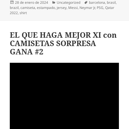
Publicado
Categorías
Etiquetas
28 de enero de 2024
Uncategorized
barcelona
,
brasil
,
el
brazil
,
camiseta
,
estampado
,
jersey
,
Messi
,
Neymar Jr
,
PSG
,
Qatar
2022
,
shirt
EL QUE HAGA MEJOR XI con
CAMISETAS SORPRESA
GANA #2