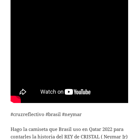
#cruzreflectivo #brasil #neymar
Hago la camiseta que Brasil uso en Qatar 2022 para
contarles la historia del REY de CRISTAL ( Neymar Jr)