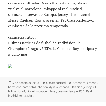
camisetas filtradas, Messi the last dance, Messi
vuelve al Barcelona, mbappe al real Madrid,
camisetas nuevas de Europa, Jersey, shirt, Lionel
Messi, Chelsea, Roma, arsenal, Psg Cruz Reflectivo,
camisetas de la próxima temporada.
camisetas futbol
Últimas noticias de fútbol de 1ª división, la
Champions League, UEFA, la Copa del Rey, equipos y
mucho más.
Publicado
Categorías
Etiquetas
5 de agosto de 2023
Uncategorized
Argentina
,
arsenal
,
el
barcelona
,
camisetas
,
chelsea
,
dybala
,
españa
,
filtración
,
jersey
,
kit
,
la liga
,
ligue1
,
Lionel
,
mbappe
,
Messi
,
premier league
,
PSG
,
Real
Madrid
,
roma
,
shirt