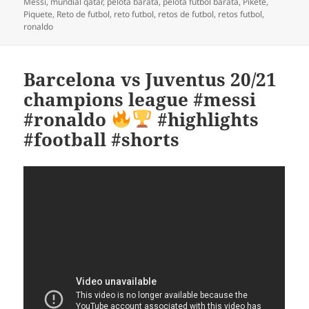
Messi
,
mundial qatar
,
pelota barata
,
pelota futbol barata
,
Pikete
,
Piquete
,
Reto de futbol
,
reto futbol
,
retos de futbol
,
retos futbol
,
ronaldo
Barcelona vs Juventus 20/21
champions league #messi
#ronaldo
#highlights
#football #shorts