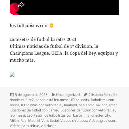
los futbolistas con
camisetas de futbol baratas 2023
Últimas noticias de fútbol de 1ª división, la
Champions League, UEFA, la Copa del Rey, equipos y
mucho más.
Publicado
Categorías
Etiquetas
5 de agosto de 2023
Uncategorized
Cristiano Penaldo
,
el
donde está cr7
,
donde está leo messi
,
fútbol edits
,
futbolistas con
barba
,
futbolistas con vello facial
,
haaland
,
haaland el vikingo
,
Inter
,
jugadores de fútbol con barba
,
jugadores de fútbol con vello facial
,
leo messi
,
Leo Pessi
,
los futbolistas con barba
,
manchester city
,
Milán
,
Real Madrid
,
Vello facial
,
Videos chistosos
,
Videos graciosos
,
Videos para reirse
,
vinicius jr