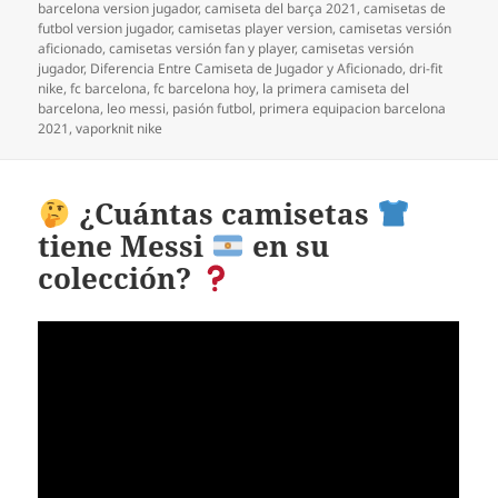
barcelona version jugador
,
camiseta del barça 2021
,
camisetas de
futbol version jugador
,
camisetas player version
,
camisetas versión
aficionado
,
camisetas versión fan y player
,
camisetas versión
jugador
,
Diferencia Entre Camiseta de Jugador y Aficionado
,
dri-fit
nike
,
fc barcelona
,
fc barcelona hoy
,
la primera camiseta del
barcelona
,
leo messi
,
pasión futbol
,
primera equipacion barcelona
2021
,
vaporknit nike
¿Cuántas camisetas
tiene Messi
en su
colección?