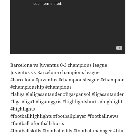
Barcelona vs Juventus 0-3 champions league
Juventus vs Barcelona champions league
#barcelona #juventus #championsleague #champion
#championship #champions
#laliga #laligasantander #ligaspanyol #ligasantander
#liga #liga1 #ligainggris #highlightshorts #highlight
#highlights
#footballhighlights #footballplayer #footballnews
#football #footballshorts
#footballskills #footballedits #footballmanager #fifa