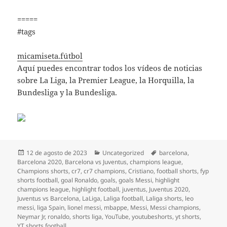
=====
#tags
micamiseta.fútbol
Aquí puedes encontrar todos los vídeos de noticias
sobre La Liga, la Premier League, la Horquilla, la
Bundesliga y la Bundesliga.
Publicado
Categorías
Etiquetas
12 de agosto de 2023
Uncategorized
barcelona
,
el
Barcelona 2020
,
Barcelona vs Juventus
,
champions league
,
Champions shorts
,
cr7
,
cr7 champions
,
Cristiano
,
football shorts
,
fyp
shorts football
,
goal Ronaldo
,
goals
,
goals Messi
,
highlight
champions league
,
highlight football
,
juventus
,
Juventus 2020
,
Juventus vs Barcelona
,
LaLiga
,
Laliga football
,
Laliga shorts
,
leo
messi
,
liga Spain
,
lionel messi
,
mbappe
,
Messi
,
Messi champions
,
Neymar Jr
,
ronaldo
,
shorts liga
,
YouTube
,
youtubeshorts
,
yt shorts
,
YT shorts football