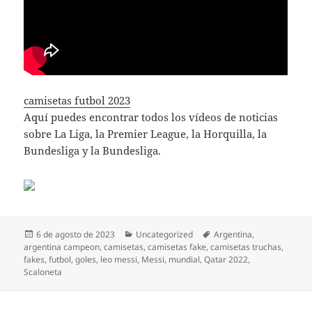
camisetas futbol 2023
Aquí puedes encontrar todos los vídeos de noticias
sobre La Liga, la Premier League, la Horquilla, la
Bundesliga y la Bundesliga.
Publicado
Categorías
Etiquetas
6 de agosto de 2023
Uncategorized
Argentina
,
el
argentina campeon
,
camisetas
,
camisetas fake
,
camisetas truchas
,
fakes
,
futbol
,
goles
,
leo messi
,
Messi
,
mundial
,
Qatar 2022
,
Scaloneta