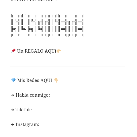
╔═╦╗╔╦═╦═╦╦╦╦╗╔═╦══╦═╗
║╚╣║║║╚╣╔╣╔╣║╚╣═╬╗╔╣═╣
╠╗║╚╝╠╗║╚╣║║║║║═╣║║║═╣
╚═╩══╩═╩═╩╝╚╩═╩═╝╚╝╚═╝
Un REGALO AQUí
—————————————————————————
Mis Redes AQUÍ
➜ Habla conmigo:
➜ TikTok:
➜ Instagram: