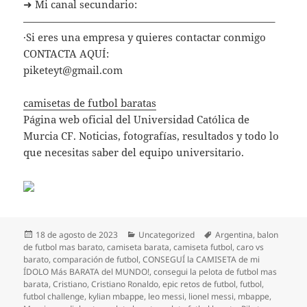
➜ Mi canal secundario:
————————————————————————–
·Si eres una empresa y quieres contactar conmigo
CONTACTA AQUÍ:
piketeyt@gmail.com
camisetas de futbol baratas
Página web oficial del Universidad Católica de
Murcia CF. Noticias, fotografías, resultados y todo lo
que necesitas saber del equipo universitario.
Publicado
Categorías
Etiquetas
18 de agosto de 2023
Uncategorized
Argentina
,
balon
el
de futbol mas barato
,
camiseta barata
,
camiseta futbol
,
caro vs
barato
,
comparación de futbol
,
CONSEGUÍ la CAMISETA de mi
ÍDOLO Más BARATA del MUNDO!
,
consegui la pelota de futbol mas
barata
,
Cristiano
,
Cristiano Ronaldo
,
epic retos de futbol
,
futbol
,
futbol challenge
,
kylian mbappe
,
leo messi
,
lionel messi
,
mbappe
,