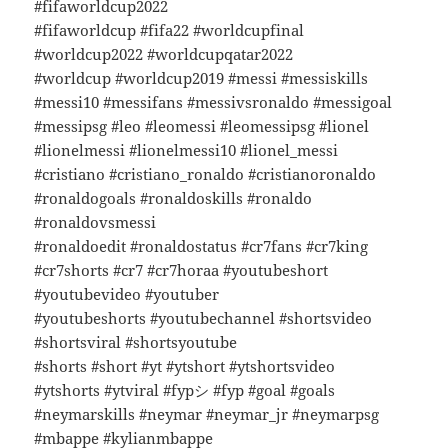
#fifaworldcup2022
#fifaworldcup #fifa22 #worldcupfinal
#worldcup2022 #worldcupqatar2022
#worldcup #worldcup2019 #messi #messiskills
#messi10 #messifans #messivsronaldo #messigoal
#messipsg #leo #leomessi #leomessipsg #lionel
#lionelmessi #lionelmessi10 #lionel_messi
#cristiano #cristiano_ronaldo #cristianoronaldo
#ronaldogoals #ronaldoskills #ronaldo
#ronaldovsmessi
#ronaldoedit #ronaldostatus #cr7fans #cr7king
#cr7shorts #cr7 #cr7horaa #youtubeshort
#youtubevideo #youtuber
#youtubeshorts #youtubechannel #shortsvideo
#shortsviral #shortsyoutube
#shorts #short #yt #ytshort #ytshortsvideo
#ytshorts #ytviral #fypシ #fyp #goal #goals
#neymarskills #neymar #neymar_jr #neymarpsg
#mbappe #kylianmbappe