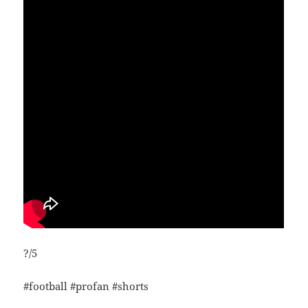
?/5
#football #profan #shorts