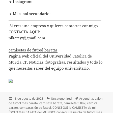
➜ Instagram:
➜ Mi canal secundario:
————————————————————————–
·Si eres una empresa y quieres contactar conmigo
CONTACTA AQUÍ:
piketeyt@gmail.com
camisetas de futbol baratas
Página web oficial del Universidad Católica de
Murcia CF. Noticias, fotografías, resultados y todo lo
que necesitas saber del equipo universitario.
Publicado
Categorías
Etiquetas
18 de agosto de 2023
Uncategorized
Argentina
,
balon
el
de futbol mas barato
,
camiseta barata
,
camiseta futbol
,
caro vs
barato
,
comparación de futbol
,
CONSEGUÍ la CAMISETA de mi
ÍDOLO Más BARATA del MUNDO!
,
consegui la pelota de futbol mas