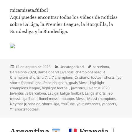
micamiseta.fútbol
Aquí puedes encontrar todos los vídeos de noticias
sobre La Liga, la Premier League, la Horquilla, la
Bundesliga y la Bundesliga.
Publicado
Categorías
Etiquetas
12 de agosto de 2023
Uncategorized
barcelona
,
el
Barcelona 2020
,
Barcelona vs Juventus
,
champions league
,
Champions shorts
,
cr7
,
cr7 champions
,
Cristiano
,
football shorts
,
fyp
shorts football
,
goal Ronaldo
,
goals
,
goals Messi
,
highlight
champions league
,
highlight football
,
juventus
,
Juventus 2020
,
Juventus vs Barcelona
,
LaLiga
,
Laliga football
,
Laliga shorts
,
leo
messi
,
liga Spain
,
lionel messi
,
mbappe
,
Messi
,
Messi champions
,
Neymar Jr
,
ronaldo
,
shorts liga
,
YouTube
,
youtubeshorts
,
yt shorts
,
YT shorts football
Argentina
–
Francia |