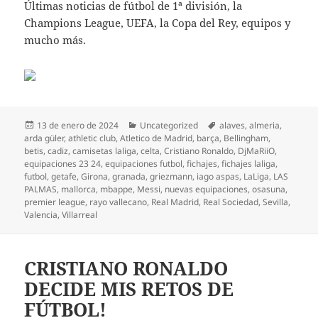
Últimas noticias de fútbol de 1ª división, la
Champions League, UEFA, la Copa del Rey, equipos y
mucho más.
Publicado
Categorías
Etiquetas
13 de enero de 2024
Uncategorized
alaves
,
almeria
,
el
arda güler
,
athletic club
,
Atletico de Madrid
,
barça
,
Bellingham
,
betis
,
cadiz
,
camisetas laliga
,
celta
,
Cristiano Ronaldo
,
DjMaRiiO
,
equipaciones 23 24
,
equipaciones futbol
,
fichajes
,
fichajes laliga
,
futbol
,
getafe
,
Girona
,
granada
,
griezmann
,
iago aspas
,
LaLiga
,
LAS
PALMAS
,
mallorca
,
mbappe
,
Messi
,
nuevas equipaciones
,
osasuna
,
premier league
,
rayo vallecano
,
Real Madrid
,
Real Sociedad
,
Sevilla
,
Valencia
,
Villarreal
CRISTIANO RONALDO
DECIDE MIS RETOS DE
FÚTBOL!