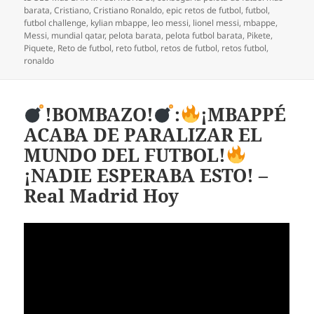
barata
,
Cristiano
,
Cristiano Ronaldo
,
epic retos de futbol
,
futbol
,
futbol challenge
,
kylian mbappe
,
leo messi
,
lionel messi
,
mbappe
,
Messi
,
mundial qatar
,
pelota barata
,
pelota futbol barata
,
Pikete
,
Piquete
,
Reto de futbol
,
reto futbol
,
retos de futbol
,
retos futbol
,
ronaldo
!BOMBAZO!
:
¡MBAPPÉ
ACABA DE PARALIZAR EL
MUNDO DEL FUTBOL!
¡NADIE ESPERABA ESTO! –
Real Madrid Hoy