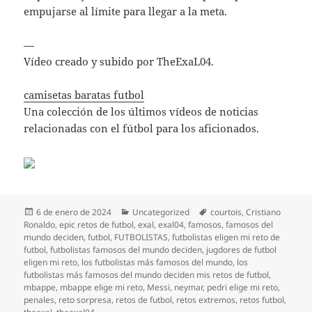
empujarse al límite para llegar a la meta.
—
Vídeo creado y subido por TheExaL04.
camisetas baratas futbol
Una colección de los últimos vídeos de noticias
relacionadas con el fútbol para los aficionados.
Publicado
Categorías
Etiquetas
6 de enero de 2024
Uncategorized
courtois
,
Cristiano
el
Ronaldo
,
epic retos de futbol
,
exal
,
exal04
,
famosos
,
famosos del
mundo deciden
,
futbol
,
FUTBOLISTAS
,
futbolistas eligen mi reto de
futbol
,
futbolistas famosos del mundo deciden
,
jugdores de futbol
eligen mi reto
,
los futbolistas más famosos del mundo
,
los
futbolistas más famosos del mundo deciden mis retos de futbol
,
mbappe
,
mbappe elige mi reto
,
Messi
,
neymar
,
pedri elige mi reto
,
penales
,
reto sorpresa
,
retos de futbol
,
retos extremos
,
retos futbol
,