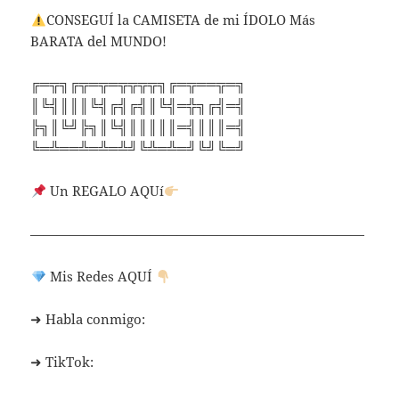
CONSEGUÍ la CAMISETA de mi ÍDOLO Más
BARATA del MUNDO!
╔═╦╗╔╦═╦═╦╦╦╦╗╔═╦══╦═╗
║╚╣║║║╚╣╔╣╔╣║╚╣═╬╗╔╣═╣
╠╗║╚╝╠╗║╚╣║║║║║═╣║║║═╣
╚═╩══╩═╩═╩╝╚╩═╩═╝╚╝╚═╝
Un REGALO AQUí
—————————————————————————
Mis Redes AQUÍ
➜ Habla conmigo:
➜ TikTok: