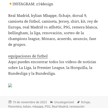
INSTAGRAM: z14design
Real Madrid, kylian Mbappe, fichaje, dorsal 9,
camiseta de fútbol, camiseta, Jersey, shirt, kit, rey de
Europa, real Madrid vs atlhétic, PSG, remera blanca,
bellingham, la liga, renovación, sorteo de la
champions league, Mónaco, acuerdo, anuncio, fase
de grupos.
equipaciones de futbol
Aquí puedes encontrar todos los vídeos de noticias
sobre La Liga, la Premier League, la Horquilla, la
Bundesliga y la Bundesliga.
Publicado
Categorías
Etiquetas
19 de noviembre de 2023
Uncategorized
fichaje
,
el
Florentino
,
kylian
,
mbappe
,
PSG
,
Real Madrid
,
renovación