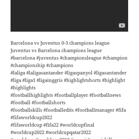
Barcelona vs Juventus 0-3 champions league
Juventus vs Barcelona champions league
#barcelona #juventus #championsleague #champion
#championship #champions
#laliga #laligasantander #ligaspanyol #ligasantander
#liga #liga1 #ligainggris #highlightshorts #highlight
#highlights
#footballhighlights #footballplayer #footballnews
#football #footballshorts
#footballskills #footballedits #footballmanager #fifa
#fifaworldcup2022
#fifaworldcup #fifa22 #worldcupfinal
#worldcup2022 #worldcupqatar2022