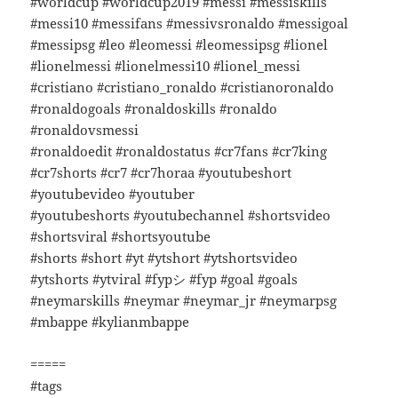
#worldcup #worldcup2019 #messi #messiskills
#messi10 #messifans #messivsronaldo #messigoal
#messipsg #leo #leomessi #leomessipsg #lionel
#lionelmessi #lionelmessi10 #lionel_messi
#cristiano #cristiano_ronaldo #cristianoronaldo
#ronaldogoals #ronaldoskills #ronaldo
#ronaldovsmessi
#ronaldoedit #ronaldostatus #cr7fans #cr7king
#cr7shorts #cr7 #cr7horaa #youtubeshort
#youtubevideo #youtuber
#youtubeshorts #youtubechannel #shortsvideo
#shortsviral #shortsyoutube
#shorts #short #yt #ytshort #ytshortsvideo
#ytshorts #ytviral #fypシ #fyp #goal #goals
#neymarskills #neymar #neymar_jr #neymarpsg
#mbappe #kylianmbappe
=====
#tags