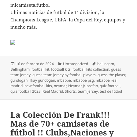
micamiseta.fútbol
Últimas noticias de fútbol de 1ª división, la
Champions League, UEFA, la Copa del Rey, equipos y
mucho más.
Publicado
Categorías
Etiquetas
16 de febrero de 2024
Uncategorized
bellingam
,
el
Bellingham
,
football kit
,
football kits
,
football kits collection
,
guess
team jersey
,
guess team jersey by football players
,
guess the player
,
gundogan
,
ilkay gundogan
,
mbappe
,
mbappe psg
,
mbappe real
madrid
,
new football kits
,
neymar
,
Neymar Jr
,
profan
,
quiz football
,
quiz football 2023
,
Real Madrid
,
Shorts
,
team jersey
,
test de fútbol
La Colección De Frank!!!
Mas de 70+ camisetas de
fútbol !! Clubs,Naciones y