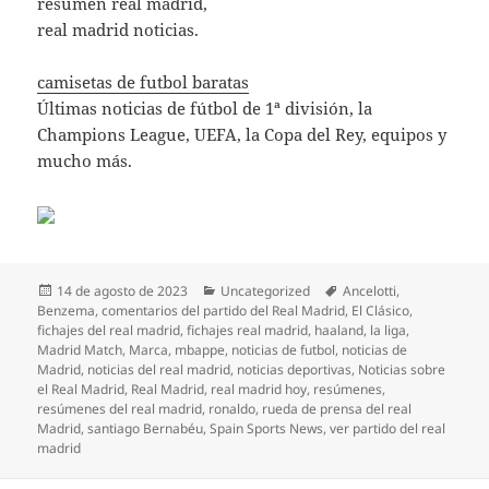
resumen real madrid,
real madrid noticias.
camisetas de futbol baratas
Últimas noticias de fútbol de 1ª división, la
Champions League, UEFA, la Copa del Rey, equipos y
mucho más.
Publicado
Categorías
Etiquetas
14 de agosto de 2023
Uncategorized
Ancelotti
,
el
Benzema
,
comentarios del partido del Real Madrid
,
El Clásico
,
fichajes del real madrid
,
fichajes real madrid
,
haaland
,
la liga
,
Madrid Match
,
Marca
,
mbappe
,
noticias de futbol
,
noticias de
Madrid
,
noticias del real madrid
,
noticias deportivas
,
Noticias sobre
el Real Madrid
,
Real Madrid
,
real madrid hoy
,
resúmenes
,
resúmenes del real madrid
,
ronaldo
,
rueda de prensa del real
Madrid
,
santiago Bernabéu
,
Spain Sports News
,
ver partido del real
madrid