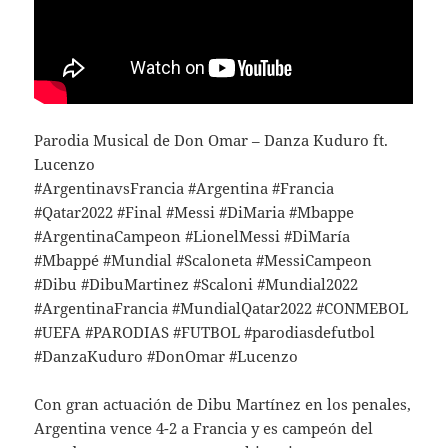
Parodia Musical de Don Omar – Danza Kuduro ft.
Lucenzo
#ArgentinavsFrancia #Argentina #Francia
#Qatar2022 #Final #Messi #DiMaria #Mbappe
#ArgentinaCampeon #LionelMessi #DiMaría
#Mbappé #Mundial #Scaloneta #MessiCampeon
#Dibu #DibuMartinez #Scaloni #Mundial2022
#ArgentinaFrancia #MundialQatar2022 #CONMEBOL
#UEFA #PARODIAS #FUTBOL #parodiasdefutbol
#DanzaKuduro #DonOmar #Lucenzo
Con gran actuación de Dibu Martínez en los penales,
Argentina vence 4-2 a Francia y es campeón del