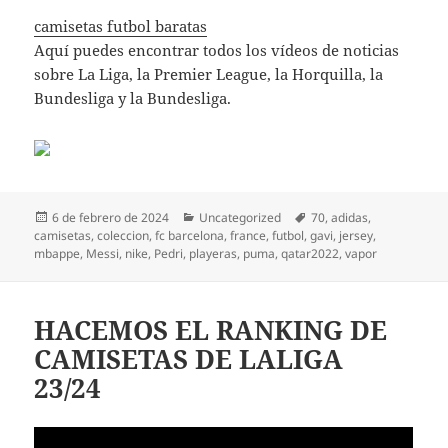
camisetas futbol baratas
Aquí puedes encontrar todos los vídeos de noticias
sobre La Liga, la Premier League, la Horquilla, la
Bundesliga y la Bundesliga.
Publicado
Categorías
Etiquetas
6 de febrero de 2024
Uncategorized
70
,
adidas
,
el
camisetas
,
coleccion
,
fc barcelona
,
france
,
futbol
,
gavi
,
jersey
,
mbappe
,
Messi
,
nike
,
Pedri
,
playeras
,
puma
,
qatar2022
,
vapor
HACEMOS EL RANKING DE
CAMISETAS DE LALIGA
23/24