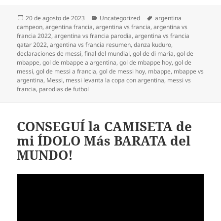
Publicado
Categorías
Etiquetas
20 de agosto de 2023
Uncategorized
argentina
el
campeon
,
argentina francia
,
argentina vs francia
,
argentina vs
francia 2022
,
argentina vs francia parodia
,
argentina vs francia
qatar 2022
,
argentina vs francia resumen
,
danza kuduro
,
declaraciones de messi
,
final del mundial
,
gol de di maria
,
gol de
mbappe
,
gol de mbappe a argentina
,
gol de mbappe hoy
,
gol de
messi
,
gol de messi a francia
,
gol de messi hoy
,
mbappe
,
mbappe vs
argentina
,
Messi
,
messi levanta la copa con argentina
,
messi vs
francia
,
parodias de futbol
CONSEGUÍ la CAMISETA de
mi ÍDOLO Más BARATA del
MUNDO!