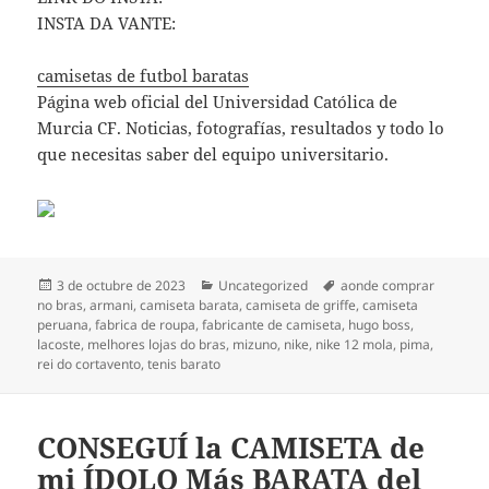
INSTA DA VANTE:
camisetas de futbol baratas
Página web oficial del Universidad Católica de
Murcia CF. Noticias, fotografías, resultados y todo lo
que necesitas saber del equipo universitario.
Publicado
Categorías
Etiquetas
3 de octubre de 2023
Uncategorized
aonde comprar
el
no bras
,
armani
,
camiseta barata
,
camiseta de griffe
,
camiseta
peruana
,
fabrica de roupa
,
fabricante de camiseta
,
hugo boss
,
lacoste
,
melhores lojas do bras
,
mizuno
,
nike
,
nike 12 mola
,
pima
,
rei do cortavento
,
tenis barato
CONSEGUÍ la CAMISETA de
mi ÍDOLO Más BARATA del