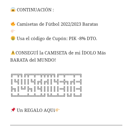
CONTINUACIÓN :
Camisetas de Fútbol 2022/2023 Baratas
Usa el código de Cupón: PIK -8% DTO.
CONSEGUÍ la CAMISETA de mi ÍDOLO Más
BARATA del MUNDO!
╔═╦╗╔╦═╦═╦╦╦╦╗╔═╦══╦═╗
║╚╣║║║╚╣╔╣╔╣║╚╣═╬╗╔╣═╣
╠╗║╚╝╠╗║╚╣║║║║║═╣║║║═╣
╚═╩══╩═╩═╩╝╚╩═╩═╝╚╝╚═╝
Un REGALO AQUí
—————————————————————————