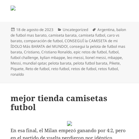
Publicado
Categorías
Etiquetas
18 de agosto de 2023
Uncategorized
Argentina
,
balon
el
de futbol mas barato
,
camiseta barata
,
camiseta futbol
,
caro vs
barato
,
comparación de futbol
,
CONSEGUÍ la CAMISETA de mi
ÍDOLO Más BARATA del MUNDO!
,
consegui la pelota de futbol mas
barata
,
Cristiano
,
Cristiano Ronaldo
,
epic retos de futbol
,
futbol
,
futbol challenge
,
kylian mbappe
,
leo messi
,
lionel messi
,
mbappe
,
Messi
,
mundial qatar
,
pelota barata
,
pelota futbol barata
,
Pikete
,
Piquete
,
Reto de futbol
,
reto futbol
,
retos de futbol
,
retos futbol
,
ronaldo
mejor tienda camisetas
futbol
En esa final, el Milan empezó ganando por 4:2, pero
en el partido de vuelta perdieron por idéntico