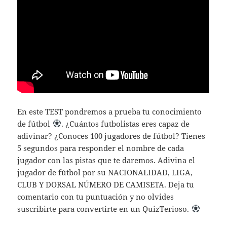
En este TEST pondremos a prueba tu conocimiento
de fútbol
. ¿Cuántos futbolistas eres capaz de
adivinar? ¿Conoces 100 jugadores de fútbol? Tienes
5 segundos para responder el nombre de cada
jugador con las pistas que te daremos. Adivina el
jugador de fútbol por su NACIONALIDAD, LIGA,
CLUB Y DORSAL NÚMERO DE CAMISETA. Deja tu
comentario con tu puntuación y no olvides
suscribirte para convertirte en un QuizTerioso.