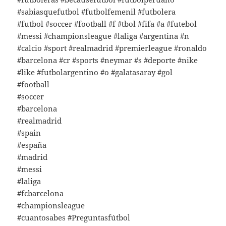
#sabiasquefutbol #futbolfemenil #futbolera
#futbol #soccer #football #f #tbol #fifa #a #futebol
#messi #championsleague #laliga #argentina #n
#calcio #sport #realmadrid #premierleague #ronaldo
#barcelona #cr #sports #neymar #s #deporte #nike
#like #futbolargentino #o #galatasaray #gol
#football
#soccer
#barcelona
#realmadrid
#spain
#españa
#madrid
#messi
#laliga
#fcbarcelona
#championsleague
#cuantosabes #Preguntasfútbol