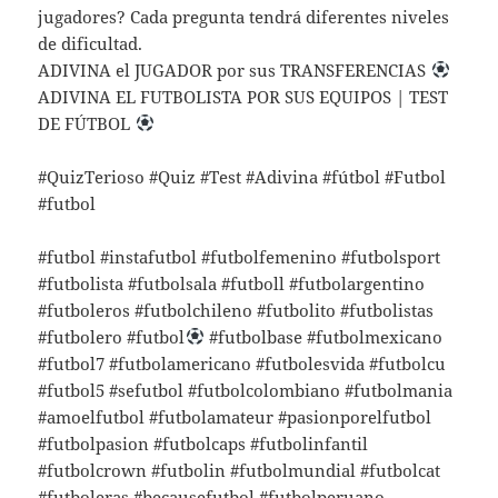
jugadores? Cada pregunta tendrá diferentes niveles
de dificultad.
ADIVINA el JUGADOR por sus TRANSFERENCIAS
ADIVINA EL FUTBOLISTA POR SUS EQUIPOS | TEST
DE FÚTBOL
#QuizTerioso #Quiz #Test #Adivina #fútbol #Futbol
#futbol
#futbol #instafutbol #futbolfemenino #futbolsport
#futbolista #futbolsala #futboll #futbolargentino
#futboleros #futbolchileno #futbolito #futbolistas
#futbolero #futbol
#futbolbase #futbolmexicano
#futbol7 #futbolamericano #futbolesvida #futbolcu
#futbol5 #sefutbol #futbolcolombiano #futbolmania
#amoelfutbol #futbolamateur #pasionporelfutbol
#futbolpasion #futbolcaps #futbolinfantil
#futbolcrown #futbolin #futbolmundial #futbolcat
#futboleras #becausefutbol #futbolperuano