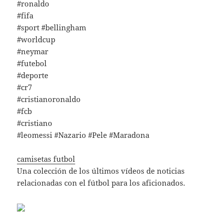
#ronaldo
#fifa
#sport #bellingham
#worldcup
#neymar
#futebol
#deporte
#cr7
#cristianoronaldo
#fcb
#cristiano
#leomessi #Nazario #Pele #Maradona
camisetas futbol
Una colección de los últimos vídeos de noticias
relacionadas con el fútbol para los aficionados.