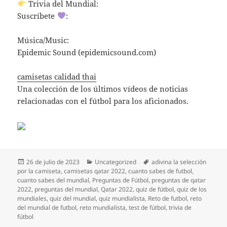
Trivia del Mundial:
Suscríbete
:
Música/Music:
Epidemic Sound (epidemicsound.com)
camisetas calidad thai
Una colección de los últimos vídeos de noticias
relacionadas con el fútbol para los aficionados.
Publicado
Categorías
Etiquetas
26 de julio de 2023
Uncategorized
adivina la selección
el
por la camiseta
,
camisetas qatar 2022
,
cuanto sabes de futbol
,
cuanto sabes del mundial
,
Preguntas de Fútbol
,
preguntas de qatar
2022
,
preguntas del mundial
,
Qatar 2022
,
quiz de fútbol
,
quiz de los
mundiales
,
quiz del mundial
,
quiz mundialista
,
Reto de futbol
,
reto
del mundial de futbol
,
reto mundialista
,
test de fútbol
,
trivia de
fútbol