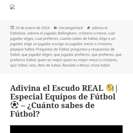
Publicado
Categorías
Etiquetas
24 de enero de 2024
Uncategorized
adivina el
el
futbolista
,
adivina el jugador
,
Bellingham
,
cristiano o messi
,
cual
jugador eliges
,
cual prefieres
,
cuanto sabes de futbol
,
elige a un
jugador
,
elige un jugador
,
escoge un jugador
,
messi o cristiano
,
playquiz futbol
,
Preguntas de Fútbol
,
preguntas y respuestas de
futbol
,
que jugador eliges
,
que jugador prefieres
,
que prefieres
,
que
prefieres futbol
,
quien es mejor
,
quien es mejor messi o cristiano
,
quiz futbol
,
reto
,
Reto de futbol
,
Ronaldo o Messi
,
trivia futbol
Adivina el Escudo REAL
|
Especial Equipos de Fútbol
– ¿Cuánto sabes de
Fútbol?