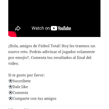
¡Hola, amigos de Fútbol Total! Hoy les traemos un
nuevo reto. Podrás adivinar el jugador solamente
por emojis?. Comenta tus resultados al final del
video.
Si te gusto por favor:
Suscríbete
Dale like
Comenta
Comparte con tus amigos