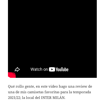
Qué rollo gente, en este video hago una review de
una de mis camisetas favoritas para la temporada
2021/22; la local del INTER MILÁN.