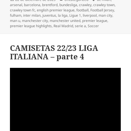
el
arsenal
,
barcelona
,
brentford
,
bundesliga
,
crawley
,
crawley town
,
crawley town fc
,
english premier league
,
football
,
Football Jersey
,
fulham
,
inter milan
,
juventus
,
la liga
,
Ligue 1
,
liverpool
,
man city
,
man u
,
manchester city
,
manchester united
,
premier league
,
premier league highlights
,
Real Madrid
,
serie a
,
Soccer
CAMISETAS 22/23 LIGA
ITALIANA – parte 4