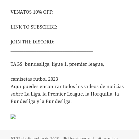
VENATOS 10% OFF:
LINK TO SUBSCRIBE:
JOIN THE DISCORD:
______________________________________
TAGS: bundesliga, ligue 1, premier league,
camisetas futbol 2023
Aquí puedes encontrar todos los vídeos de noticias
sobre La Liga, la Premier League, la Horquilla, la
Bundesliga y la Bundesliga.
Publicado
Categorías
Etiquetas
22 de diciembre de 2023
Uncategorized
ac milan
,