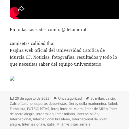
En todas las redes como: @delamorah
camisetas calidad thai
Página web oficial del Universidad Católica de
Murcia CF. Noticias, fotografías, resultados y todo lo
que necesitas saber del equipo universitario.
Publicado
Categorías
Etiquetas
20 de agosto de 2023
Uncategorized
ac milan
,
calcio
,
el
Calcio Italiano
,
deporte
,
deportistas
,
Derby della madonnina
,
futbol
,
Futbolista
,
FUTBOLISTAS
,
Inter
,
Inter de Miami
,
Inter de Milán
,
Inter
de porto alegre
,
inter milan
,
Inter milano
,
Inter vs Milán
,
Internacional
,
Internacional brasileño
,
Internacional de porto
alegre
,
Internazionale
,
italia
,
Milán vs Inter
,
serie a