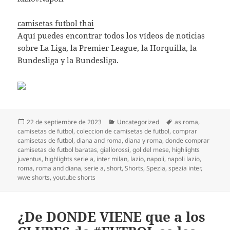
camisetas futbol thai
Aquí puedes encontrar todos los vídeos de noticias
sobre La Liga, la Premier League, la Horquilla, la
Bundesliga y la Bundesliga.
Publicado
Categorías
Etiquetas
22 de septiembre de 2023
Uncategorized
as roma
,
el
camisetas de futbol
,
coleccion de camisetas de futbol
,
comprar
camisetas de futbol
,
diana and roma
,
diana y roma
,
donde comprar
camisetas de futbol baratas
,
giallorossi
,
gol del mese
,
highlights
juventus
,
highlights serie a
,
inter milan
,
lazio
,
napoli
,
napoli lazio
,
roma
,
roma and diana
,
serie a
,
short
,
Shorts
,
Spezia
,
spezia inter
,
wwe shorts
,
youtube shorts
¿De DONDE VIENE que a los