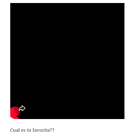
Cual es tu favorita??