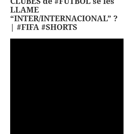
CLUBES de #FUTBOL se les
LLAME
“INTER/INTERNACIONAL” ?
| #FIFA #SHORTS