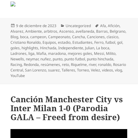
Publicado
Categorías
Etiquetas
9 de diciembre de 2023
Uncategorized
Afa
,
Afición
,
el
Alvarez
,
Ambiente
,
arbitros
,
Ascenso
,
avellaneda
,
Barras
,
Belgrano
,
Blog
,
boca
,
campeon
,
Campeonato
,
Cancha
,
Canciones
,
clasico
,
Cristiano Ronaldo
,
Equipos
,
estadio
,
Estudiantes
,
Ferro
,
futbol
,
gol
,
goles
,
highlights
,
Hinchada
,
Independiente
,
Julian
,
La boca
,
Ladrones
,
liga
,
Mafia
,
maradona
,
mejores goles
,
Messi
,
Milito
,
Newells
,
neymar
,
nuñez
,
punto
,
punto futbol
,
punto hinchada
,
Racing
,
Redonda
,
resúmenes
,
reto
,
Riquelme
,
river
,
ronaldo
,
Rosario
Central
,
San Lorenzo
,
suarez
,
Talleres
,
Torneo
,
Velez
,
videos
,
vlog
,
YouTube
Canción Manchester City vs
Inter Milan 1-0 (Parodia
GALA – Freed from desire)