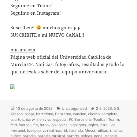
Seguime en Tiktok!
Seguime en Instagram!
Suscríbete!
muchos goles jaja
SUSCRIBITE a mi NUEVO CANAL!!
micamiseta
Página web oficial del Universidad Católica de
Murcia CF. Noticias, fotografías, resultados y todo lo
que necesitas saber del equipo universitario.
Publicado
Categorías
Etiquetas
18 de agosto de 2023
Uncategorized
2-5
,
2023
,
5-2
,
el
Alisson
,
barça
,
barcelona
,
Benzema
,
cancion
,
clasico
,
completo
,
courtois
,
darwin
,
en vivo
,
especial
,
FC Barcelona (Football Team)
,
feid
,
football
,
fut
,
futbol
,
gol
,
goles
,
highlights
,
ingles
,
letra
,
liga
,
liverpool
,
liverpool vs real madrid
,
llorando
,
Messi
,
militao
,
musica
,
nuñez
,
parodia
,
parodia musical
,
partido
,
peleas
,
penal
,
penalti
,