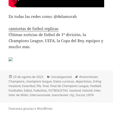
En todas las redes como: @delamorah
camisetas de futbol replicas
Últimas noticias de fútbol de 1ª división, la
Champions League, UEFA, la Copa del Rey, equipos y
mucho más.
Publicado
Categorías
Etiquetas
20 de agosto de 2023
Uncategorized
#manchester
,
el
Champions
,
champions league
,
Datos curiosos
,
deportistas
,
Erling
Haaland
,
Estambul
,
fifa
,
final
,
Final de Champions League
,
football
,
Footballer
,
futbol
,
Futbolista
,
FUTBOLISTAS
,
haaland
,
Haland
,
Inter
,
Inter de Milán
,
Internazionale
,
manchester city
,
Soccer
,
UEFA
Funciona gracias a WordPress