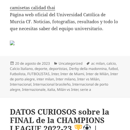
camisetas calidad thai
Página web oficial del Universidad Católica de
Murcia CF. Noticias, fotografías, resultados y todo lo
que necesitas saber del equipo universitario.
Publicado
Categorías
Etiquetas
20 de agosto de 2023
Uncategorized
ac milan
,
calcio
,
el
Calcio Italiano
,
deporte
,
deportistas
,
Derby della madonnina
,
futbol
,
Futbolista
,
FUTBOLISTAS
,
Inter
,
Inter de Miami
,
Inter de Milán
,
Inter
de porto alegre
,
inter milan
,
Inter milano
,
Inter vs Milán
,
Internacional
,
Internacional brasileño
,
Internacional de porto
alegre
,
Internazionale
,
italia
,
Milán vs Inter
,
serie a
DATOS CURIOSOS sobre la
FINAL de la CHAMPIONS
LEAGUE 2022-23
|