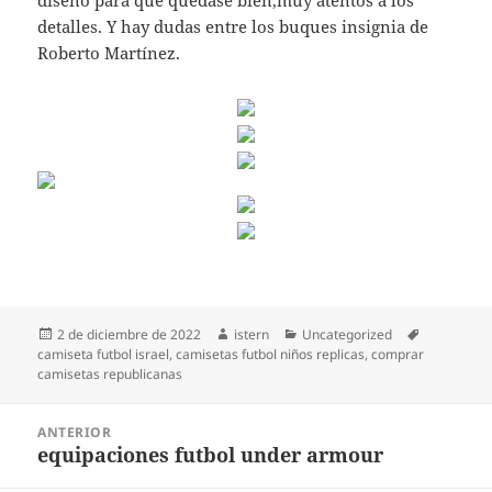
diseño para que quedase bien,muy atentos a los
detalles. Y hay dudas entre los buques insignia de
Roberto Martínez.
Publicado
Autor
Categorías
Etiquetas
2 de diciembre de 2022
istern
Uncategorized
el
camiseta futbol israel
,
camisetas futbol niños replicas
,
comprar
camisetas republicanas
Navegación
ANTERIOR
de
equipaciones futbol under armour
Entrada
entradas
anterior: