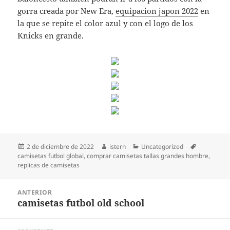
gorra creada por New Era,
equipacion japon 2022
en
la que se repite el color azul y con el logo de los
Knicks en grande.
Publicado
Autor
Categorías
Etiquetas
2 de diciembre de 2022
istern
Uncategorized
el
camisetas futbol global
,
comprar camisetas tallas grandes hombre
,
replicas de camisetas
Navegación
ANTERIOR
de
camisetas futbol old school
Entrada
entradas
anterior: