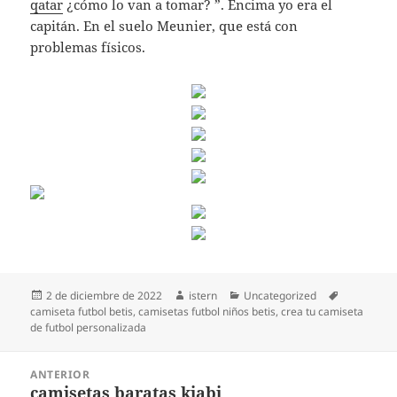
qatar
¿cómo lo van a tomar? ”. Encima yo era el
capitán. En el suelo Meunier, que está con
problemas físicos.
Publicado
Autor
Categorías
Etiquetas
2 de diciembre de 2022
istern
Uncategorized
el
camiseta futbol betis
,
camisetas futbol niños betis
,
crea tu camiseta
de futbol personalizada
Navegación
ANTERIOR
de
camisetas baratas kiabi
Entrada