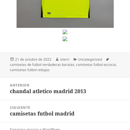
Publicado
Autor
Categorías
Etiquetas
21 de octubre de 2022
istern
Uncategorized
el
camisetas de futbol verdaderas baratas
,
camisetas futbol escocia
,
camisetas futbol rebajas
Navegación
ANTERIOR
de
chandal atletico madrid 2013
Entrada
entradas
anterior:
SIGUIENTE
camisetas futbol madrid
Entrada
siguiente:
Funciona gracias a WordPress