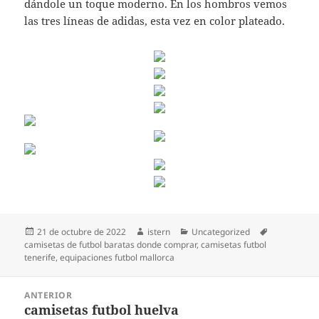
dándole un toque moderno. En los hombros vemos
las tres líneas de adidas, esta vez en color plateado.
Publicado
Autor
Categorías
Etiquetas
21 de octubre de 2022
istern
Uncategorized
el
camisetas de futbol baratas donde comprar
,
camisetas futbol
tenerife
,
equipaciones futbol mallorca
Navegación
ANTERIOR
de
camisetas futbol huelva
Entrada