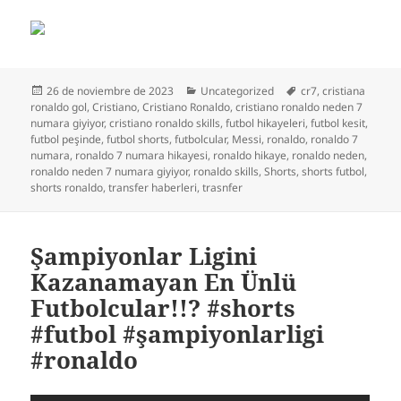
Publicado
Categorías
Etiquetas
26 de noviembre de 2023
Uncategorized
cr7
,
cristiana
el
ronaldo gol
,
Cristiano
,
Cristiano Ronaldo
,
cristiano ronaldo neden 7
numara giyiyor
,
cristiano ronaldo skills
,
futbol hikayeleri
,
futbol kesit
,
futbol peşinde
,
futbol shorts
,
futbolcular
,
Messi
,
ronaldo
,
ronaldo 7
numara
,
ronaldo 7 numara hikayesi
,
ronaldo hikaye
,
ronaldo neden
,
ronaldo neden 7 numara giyiyor
,
ronaldo skills
,
Shorts
,
shorts futbol
,
shorts ronaldo
,
transfer haberleri
,
trasnfer
Şampiyonlar Ligini
Kazanamayan En Ünlü
Futbolcular!!? #shorts
#futbol #şampiyonlarligi
#ronaldo