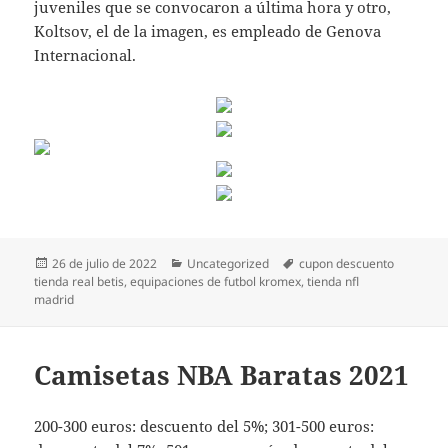
juveniles que se convocaron a última hora y otro,
Koltsov, el de la imagen, es empleado de Genova
Internacional.
Publicado
Categorías
Etiquetas
26 de julio de 2022
Uncategorized
cupon descuento
el
tienda real betis
,
equipaciones de futbol kromex
,
tienda nfl
madrid
Camisetas NBA Baratas 2021
200-300 euros: descuento del 5%; 301-500 euros: