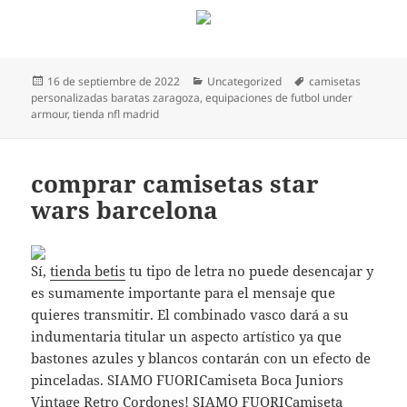
Publicado
Categorías
Etiquetas
16 de septiembre de 2022
Uncategorized
camisetas
el
personalizadas baratas zaragoza
,
equipaciones de futbol under
armour
,
tienda nfl madrid
comprar camisetas star
wars barcelona
Sí,
tienda betis
tu tipo de letra no puede desencajar y
es sumamente importante para el mensaje que
quieres transmitir. El combinado vasco dará a su
indumentaria titular un aspecto artístico ya que
bastones azules y blancos contarán con un efecto de
pinceladas. SIAMO FUORICamiseta Boca Juniors
Vintage Retro Cordones! SIAMO FUORICamiseta