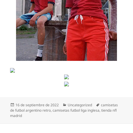
Publicado
Categorías
Etiquetas
16 de septiembre de 2022
Uncategorized
camisetas
el
de futbol argentino retro
,
camisetas futbol liga inglesa
,
tienda nfl
madrid