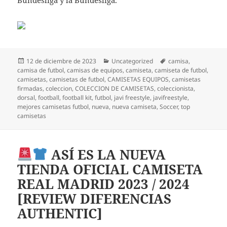
Bundesliga y la Bundesliga.
Publicado
Categorías
Etiquetas
12 de diciembre de 2023
Uncategorized
camisa
,
el
camisa de futbol
,
camisas de equipos
,
camiseta
,
camiseta de futbol
,
camisetas
,
camisetas de futbol
,
CAMISETAS EQUIPOS
,
camisetas
firmadas
,
coleccion
,
COLECCION DE CAMISETAS
,
coleccionista
,
dorsal
,
football
,
football kit
,
futbol
,
javi freestyle
,
javifreestyle
,
mejores camisetas futbol
,
nueva
,
nueva camiseta
,
Soccer
,
top
camisetas
ASÍ ES LA NUEVA
TIENDA OFICIAL CAMISETA
REAL MADRID 2023 / 2024
[REVIEW DIFERENCIAS
AUTHENTIC]