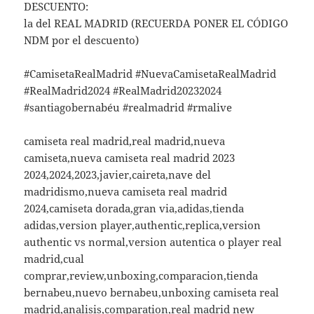
DESCUENTO:
la del REAL MADRID (RECUERDA PONER EL CÓDIGO
NDM por el descuento)
#CamisetaRealMadrid #NuevaCamisetaRealMadrid
#RealMadrid2024 #RealMadrid20232024
#santiagobernabéu #realmadrid #rmalive
camiseta real madrid,real madrid,nueva
camiseta,nueva camiseta real madrid 2023
2024,2024,2023,javier,caireta,nave del
madridismo,nueva camiseta real madrid
2024,camiseta dorada,gran via,adidas,tienda
adidas,version player,authentic,replica,version
authentic vs normal,version autentica o player real
madrid,cual
comprar,review,unboxing,comparacion,tienda
bernabeu,nuevo bernabeu,unboxing camiseta real
madrid,analisis,comparation,real madrid new