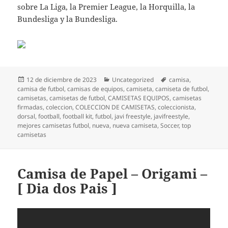
sobre La Liga, la Premier League, la Horquilla, la
Bundesliga y la Bundesliga.
Publicado
Categorías
Etiquetas
12 de diciembre de 2023
Uncategorized
camisa
,
el
camisa de futbol
,
camisas de equipos
,
camiseta
,
camiseta de futbol
,
camisetas
,
camisetas de futbol
,
CAMISETAS EQUIPOS
,
camisetas
firmadas
,
coleccion
,
COLECCION DE CAMISETAS
,
coleccionista
,
dorsal
,
football
,
football kit
,
futbol
,
javi freestyle
,
javifreestyle
,
mejores camisetas futbol
,
nueva
,
nueva camiseta
,
Soccer
,
top
camisetas
Camisa de Papel – Origami –
[ Dia dos Pais ]