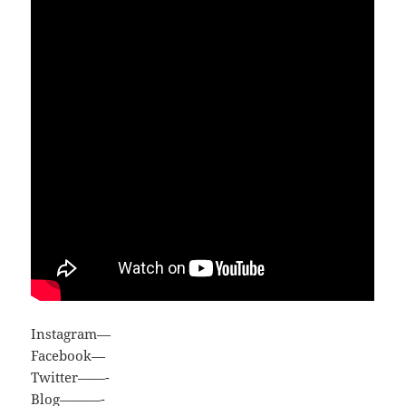
Instagram—
Facebook—
Twitter——-
Blog———-