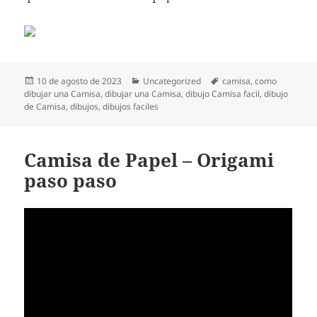
Publicado
Categorías
Etiquetas
10 de agosto de 2023
Uncategorized
camisa
,
como
el
dibujar una Camisa
,
dibujar una Camisa
,
dibujo Camisa facil
,
dibujo
de Camisa
,
dibujos
,
dibujos faciles
Camisa de Papel – Origami
paso paso