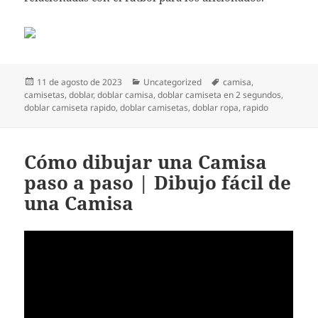
Publicado
Categorías
Etiquetas
11 de agosto de 2023
Uncategorized
camisa
,
el
camisetas
,
doblar
,
doblar camisa
,
doblar camiseta en 2 segundos
,
doblar camiseta rapido
,
doblar camisetas
,
doblar ropa
,
rapido
Cómo dibujar una Camisa
paso a paso | Dibujo fácil de
una Camisa