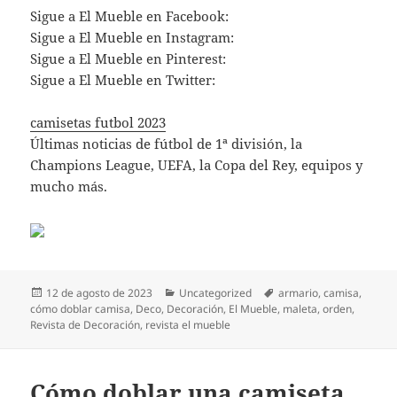
Sigue a El Mueble en Facebook:
Sigue a El Mueble en Instagram:
Sigue a El Mueble en Pinterest:
Sigue a El Mueble en Twitter:
camisetas futbol 2023
Últimas noticias de fútbol de 1ª división, la
Champions League, UEFA, la Copa del Rey, equipos y
mucho más.
Publicado
Categorías
Etiquetas
12 de agosto de 2023
Uncategorized
armario
,
camisa
,
el
cómo doblar camisa
,
Deco
,
Decoración
,
El Mueble
,
maleta
,
orden
,
Revista de Decoración
,
revista el mueble
Cómo doblar una camiseta