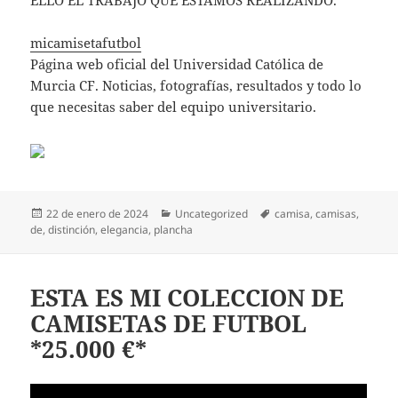
ELLO EL TRABAJO QUE ESTAMOS REALIZANDO.
micamisetafutbol
Página web oficial del Universidad Católica de
Murcia CF. Noticias, fotografías, resultados y todo lo
que necesitas saber del equipo universitario.
Publicado
Categorías
Etiquetas
22 de enero de 2024
Uncategorized
camisa
,
camisas
,
el
de
,
distinción
,
elegancia
,
plancha
ESTA ES MI COLECCION DE
CAMISETAS DE FUTBOL
*25.000 €*