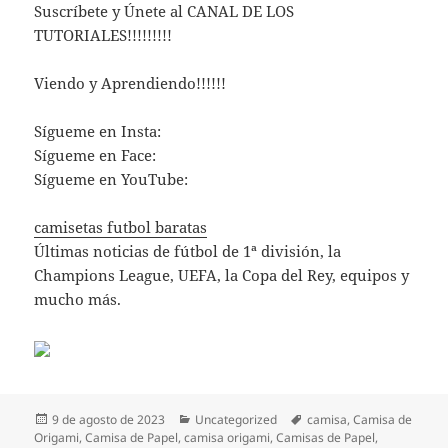
Suscríbete y Únete al CANAL DE LOS
TUTORIALES!!!!!!!!!
Viendo y Aprendiendo!!!!!!
Sígueme en Insta:
Sígueme en Face:
Sígueme en YouTube:
camisetas futbol baratas
Últimas noticias de fútbol de 1ª división, la
Champions League, UEFA, la Copa del Rey, equipos y
mucho más.
Publicado
Categorías
Etiquetas
9 de agosto de 2023
Uncategorized
camisa
,
Camisa de
el
Origami
,
Camisa de Papel
,
camisa origami
,
Camisas de Papel
,