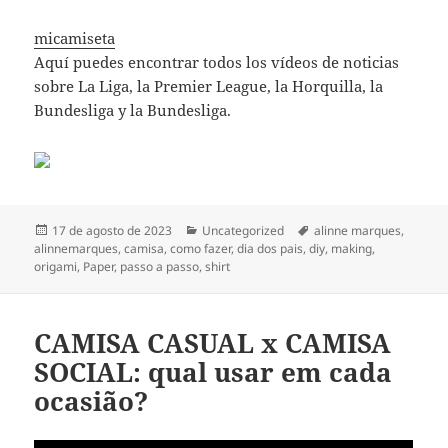
micamiseta
Aquí puedes encontrar todos los vídeos de noticias
sobre La Liga, la Premier League, la Horquilla, la
Bundesliga y la Bundesliga.
Publicado
Categorías
Etiquetas
17 de agosto de 2023
Uncategorized
alinne marques
,
el
alinnemarques
,
camisa
,
como fazer
,
dia dos pais
,
diy
,
making
,
origami
,
Paper
,
passo a passo
,
shirt
CAMISA CASUAL x CAMISA
SOCIAL: qual usar em cada
ocasião?