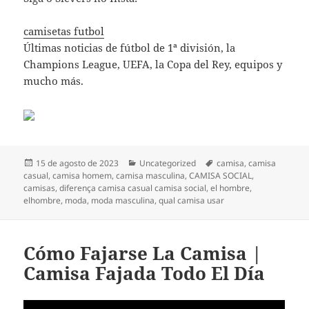
camisetas futbol
Últimas noticias de fútbol de 1ª división, la
Champions League, UEFA, la Copa del Rey, equipos y
mucho más.
Publicado
Categorías
Etiquetas
15 de agosto de 2023
Uncategorized
camisa
,
camisa
el
casual
,
camisa homem
,
camisa masculina
,
CAMISA SOCIAL
,
camisas
,
diferença camisa casual camisa social
,
el hombre
,
elhombre
,
moda
,
moda masculina
,
qual camisa usar
Cómo Fajarse La Camisa |
Camisa Fajada Todo El Día