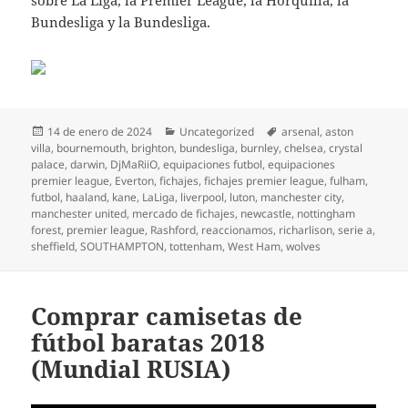
sobre La Liga, la Premier League, la Horquilla, la
Bundesliga y la Bundesliga.
Publicado
Categorías
Etiquetas
14 de enero de 2024
Uncategorized
arsenal
,
aston
el
villa
,
bournemouth
,
brighton
,
bundesliga
,
burnley
,
chelsea
,
crystal
palace
,
darwin
,
DjMaRiiO
,
equipaciones futbol
,
equipaciones
premier league
,
Everton
,
fichajes
,
fichajes premier league
,
fulham
,
futbol
,
haaland
,
kane
,
LaLiga
,
liverpool
,
luton
,
manchester city
,
manchester united
,
mercado de fichajes
,
newcastle
,
nottingham
forest
,
premier league
,
Rashford
,
reaccionamos
,
richarlison
,
serie a
,
sheffield
,
SOUTHAMPTON
,
tottenham
,
West Ham
,
wolves
Comprar camisetas de
fútbol baratas 2018
(Mundial RUSIA)