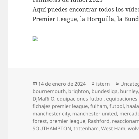
Aquí puedes encontrar todos los vídeo
Premier League, la Horquilla, la Bund
Publicado
Autor
Categor
14 de enero de 2024
istern
Uncate
el
bournemouth
,
brighton
,
bundesliga
,
burnley
DjMaRiiO
,
equipaciones futbol
,
equipaciones
fichajes premier league
,
fulham
,
futbol
,
haal
manchester city
,
manchester united
,
mercado
forest
,
premier league
,
Rashford
,
reacciona
SOUTHAMPTON
,
tottenham
,
West Ham
,
wolv