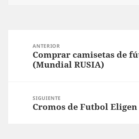
Navegación
de
ANTERIOR
Comprar camisetas de fú
entradas
Entrada
(Mundial RUSIA)
anterior:
SIGUIENTE
Cromos de Futbol Eligen
Entrada
siguiente: