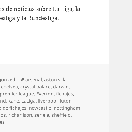
s de noticias sobre La Liga, la
esliga y la Bundesliga.
ías
Etiquetas
gorized
arsenal
,
aston villa
,
,
chelsea
,
crystal palace
,
darwin
,
 premier league
,
Everton
,
fichajes
,
and
,
kane
,
LaLiga
,
liverpool
,
luton
,
 de fichajes
,
newcastle
,
nottingham
mos
,
richarlison
,
serie a
,
sheffield
,
es