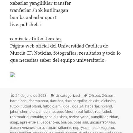
xabarlar yangiliklar transfer
tranferlar shok kutilmagan
bomba xabarlar sport
liverpul chelsi
camisetas futbol baratas
Página web oficial del Universidad Católica de
Murcia CF. Noticias, fotografías, resultados y todo lo
que necesitas saber del equipo universitario.
Publicado
Categorías
Etiquetas
24 de julio de 2023
Uncategorized
24soat
,
24соат
,
el
barselona
,
chempionat
,
daxshat
,
daxshatgollar
,
daxsht
,
elclasico
,
futbol
,
futbol olami
,
futbololami
,
goal
,
goal24
,
habarlar
,
holand
,
jahon chempionati
,
leo
,
mbappe
,
Messi
,
real futbol
,
realfutbol
,
realmadrid
,
ronaldo
,
ronaldu
,
shok
,
tezkor
,
yangi
,
yangiliklar
,
zidan
,
азар
,
аргентина
,
барселона
,
бомба
,
бразиля
,
дахшатголлар
,
жахон чемпионати
,
зидан
,
мбаппе
,
португаля
,
реалмадрид
,
реалфутбол
,
роналдо
,
роналду
,
тезкор
,
футбол олами
,
хабарлар
,