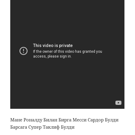
Мане Роналду Билан Бирга Месси Сардор Булди
Барсага Супер Таклиф Булди