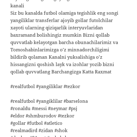
kanali
Siz bu kanalda futbol olamiga tegishlik eng songi
yangiliklar transferlar ajoyib gollar futolchilar
xayoti ularning qiziqarlik interyuvlaridan
baxramand bolishingiz mumkin Bizni qollab
quvvatlab kelayotgan barcha obunachilarimiz va
Tomoshabinlarimizga o’z minnadorchiligimi
bildirib qolaman Kanalni yuksalishiga o’z
hissangizni qoshish layk va izohlar yozib bizni
qollab quvvatlang Barchangizga Katta Raxmat
#realfutbol #yangiliklar #tezkor
#realfutbol #yangiklilar #barselona
#ronaldu #messi #neymar #psj
#eldor #shmburodov #tezkor
#gollar #futbol #atletico
#realmadird #zidan #shok