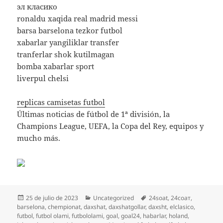
эл класико
ronaldu xaqida real madrid messi
barsa barselona tezkor futbol
xabarlar yangiliklar transfer
tranferlar shok kutilmagan
bomba xabarlar sport
liverpul chelsi
replicas camisetas futbol
Últimas noticias de fútbol de 1ª división, la
Champions League, UEFA, la Copa del Rey, equipos y
mucho más.
Publicado
Categorías
Etiquetas
25 de julio de 2023
Uncategorized
24soat
,
24соат
,
el
barselona
,
chempionat
,
daxshat
,
daxshatgollar
,
daxsht
,
elclasico
,
futbol
,
futbol olami
,
futbololami
,
goal
,
goal24
,
habarlar
,
holand
,