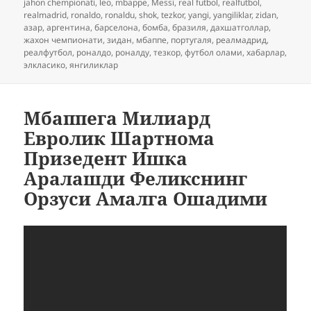
jahon chempionati
,
leo
,
mbappe
,
Messi
,
real futbol
,
realfutbol
,
realmadrid
,
ronaldo
,
ronaldu
,
shok
,
tezkor
,
yangi
,
yangiliklar
,
zidan
,
азар
,
аргентина
,
барселона
,
бомба
,
бразиля
,
дахшатголлар
,
жахон чемпионати
,
зидан
,
мбаппе
,
португаля
,
реалмадрид
,
реалфутбол
,
роналдо
,
роналду
,
тезкор
,
футбол олами
,
хабарлар
,
элкласико
,
янгиликлар
Мбаппега Милиард
Евролик Шартнома
Призедент Ишка
Аралашди Феликснинг
Орзуси Амалга Ошадими