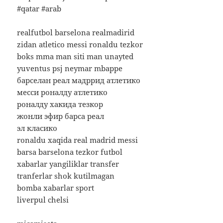
#qatar #arab
realfutbol barselona realmadirid
zidan atletico messi ronaldu tezkor
boks mma man siti man unayted
yuventus psj neymar mbappe
барселан реал мадррид атлетико
месси роналду атлетико
роналду хакида тезкор
жонли эфир барса реал
эл класико
ronaldu xaqida real madrid messi
barsa barselona tezkor futbol
xabarlar yangiliklar transfer
tranferlar shok kutilmagan
bomba xabarlar sport
liverpul chelsi