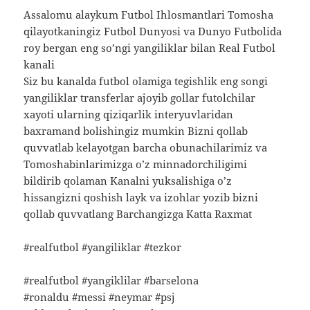
Assalomu alaykum Futbol Ihlosmantlari Tomosha
qilayotkaningiz Futbol Dunyosi va Dunyo Futbolida
roy bergan eng so’ngi yangiliklar bilan Real Futbol
kanali
Siz bu kanalda futbol olamiga tegishlik eng songi
yangiliklar transferlar ajoyib gollar futolchilar
xayoti ularning qiziqarlik interyuvlaridan
baxramand bolishingiz mumkin Bizni qollab
quvvatlab kelayotgan barcha obunachilarimiz va
Tomoshabinlarimizga o’z minnadorchiligimi
bildirib qolaman Kanalni yuksalishiga o’z
hissangizni qoshish layk va izohlar yozib bizni
qollab quvvatlang Barchangizga Katta Raxmat
#realfutbol #yangiliklar #tezkor
#realfutbol #yangiklilar #barselona
#ronaldu #messi #neymar #psj