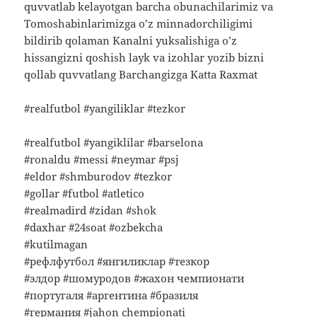
quvvatlab kelayotgan barcha obunachilarimiz va
Tomoshabinlarimizga o’z minnadorchiligimi
bildirib qolaman Kanalni yuksalishiga o’z
hissangizni qoshish layk va izohlar yozib bizni
qollab quvvatlang Barchangizga Katta Raxmat
#realfutbol #yangiliklar #tezkor
#realfutbol #yangiklilar #barselona
#ronaldu #messi #neymar #psj
#eldor #shmburodov #tezkor
#gollar #futbol #atletico
#realmadird #zidan #shok
#daxhar #24soat #ozbekcha
#kutilmagan
#рефлфутбол #янгиликлар #тезкор
#элдор #шомуродов #жахон чемпионати
#португаля #аргентина #бразиля
#германия #jahon chempionati