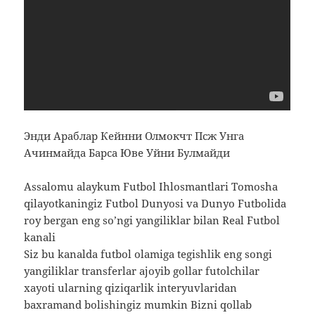
Энди Араблар Кейнни Олмокчт Псж Унга
Ачинмайда Барса Юве Уйни Булмайди
Assalomu alaykum Futbol Ihlosmantlari Tomosha
qilayotkaningiz Futbol Dunyosi va Dunyo Futbolida
roy bergan eng so’ngi yangiliklar bilan Real Futbol
kanali
Siz bu kanalda futbol olamiga tegishlik eng songi
yangiliklar transferlar ajoyib gollar futolchilar
xayoti ularning qiziqarlik interyuvlaridan
baxramand bolishingiz mumkin Bizni qollab