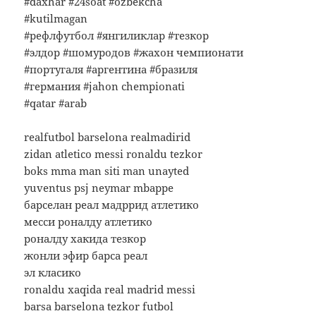
#daxhar #24soat #ozbekcha
#kutilmagan
#рефлфутбол #янгиликлар #тезкор
#элдор #шомуродов #жахон чемпионати
#португаля #аргентина #бразиля
#германия #jahon chempionati
#qatar #arab
realfutbol barselona realmadirid
zidan atletico messi ronaldu tezkor
boks mma man siti man unayted
yuventus psj neymar mbappe
барселан реал мадррид атлетико
месси роналду атлетико
роналду хакида тезкор
жонли эфир барса реал
эл класико
ronaldu xaqida real madrid messi
barsa barselona tezkor futbol