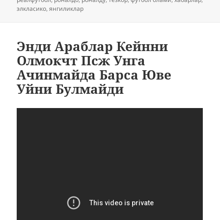
элкласико
,
янгиликлар
Энди Араблар Кейнни
Олмокчт Псж Унга
Ачинмайда Барса Юве
Уйни Булмайди