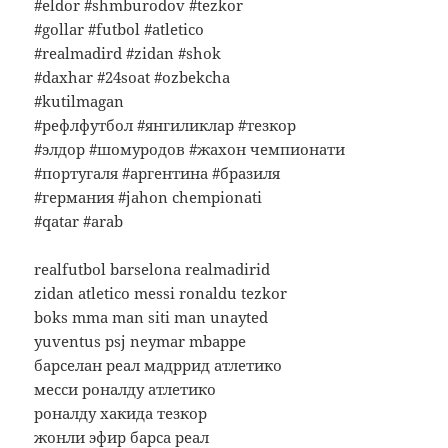
#eldor #shmburodov #tezkor
#gollar #futbol #atletico
#realmadird #zidan #shok
#daxhar #24soat #ozbekcha
#kutilmagan
#рефлфутбол #янгиликлар #тезкор
#элдор #шомуродов #жахон чемпионати
#португаля #аргентина #бразиля
#германия #jahon chempionati
#qatar #arab
realfutbol barselona realmadirid
zidan atletico messi ronaldu tezkor
boks mma man siti man unayted
yuventus psj neymar mbappe
барселан реал мадррид атлетико
месси роналду атлетико
роналду хакида тезкор
жонли эфир барса реал