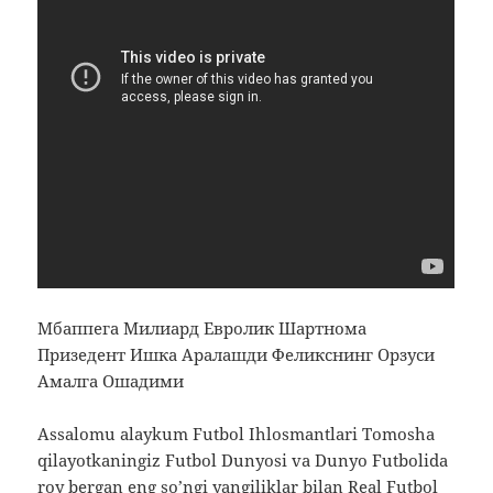
Мбаппега Милиард Евролик Шартнома
Призедент Ишка Аралашди Феликснинг Орзуси
Амалга Ошадими
Assalomu alaykum Futbol Ihlosmantlari Tomosha
qilayotkaningiz Futbol Dunyosi va Dunyo Futbolida
roy bergan eng so’ngi yangiliklar bilan Real Futbol