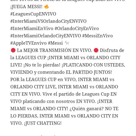
¡JUEGA MESSI!
#LeaguesCupENVIVO
#InterMiamiVSOrlandoCityENVIVO
#InterMiamiEnVivo #OrlandoCityEnVivo
#InterMiamiOrlandoCityENVIVO #MessiEnVivo
#AppleTVEnvivo #Messi
La MEJOR TRANSMISIÓN EN VIVO.
Disfruta de
la LEAGUES CUP ¡INTER MIAMI vs ORLANDO CITY
LIVE! ¡No te lo pierdas! ¡PLATICANDO CON USTEDES,
VIVIENDO y comentando EL PARTIDO JUNTOS!
POR la LEAGUES CUP en VIVO, INTER MIAMI vs
ORLANDO CITY LIVE, INTER MIAMI vs ORLANDO
CITY EN VIVO. Vive el partido de Leagues Cup EN
VIVO platicando con nosotros EN VIVO. ¡INTER
MIAMI vs ORLANDO CITY! ¿Quién ganará? NO TE
LO PIERDAS, INTER MIAMI vs ORLANDO CITY EN
VIVO. ¡JUST CHATTING!