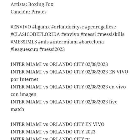
Artista: Boxing Fox
Canción: Pirates
#ENVIVO #ligamx #orlandocitysc #pedrogallese
#CLASICODEFLORIDA #envivo #messi #messiskills
#MESSIMLS #mls #intermiami #barcelona
#leaguescup #messi2023
INTER MIAMI vs ORLANDO CITY 02/08/2023
INTER MIAMI vs ORLANDO CITY 02/08/2023 EN VIVO
por Internet
INTER MIAMI vs ORLANDO CITY 02/08/2023 en vivo
con imagen
INTER MIAMI vs ORLANDO CITY 02/08/2023 live
match
INTER MIAMI vs ORLANDO CITY EN VIVO
INTER MIAMI vs ORLANDO CITY 2023
INTER MIAMI vs ORLANDO CITY tv