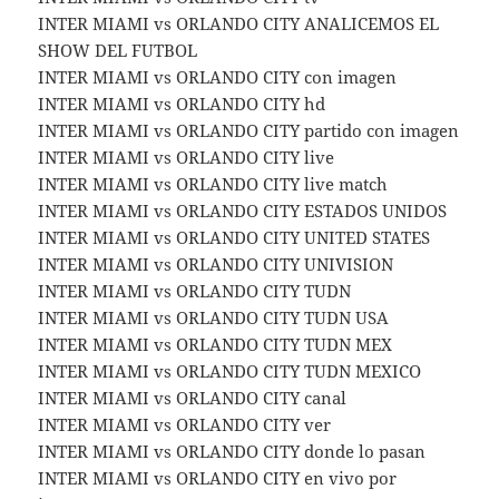
INTER MIAMI vs ORLANDO CITY ANALICEMOS EL
SHOW DEL FUTBOL
INTER MIAMI vs ORLANDO CITY con imagen
INTER MIAMI vs ORLANDO CITY hd
INTER MIAMI vs ORLANDO CITY partido con imagen
INTER MIAMI vs ORLANDO CITY live
INTER MIAMI vs ORLANDO CITY live match
INTER MIAMI vs ORLANDO CITY ESTADOS UNIDOS
INTER MIAMI vs ORLANDO CITY UNITED STATES
INTER MIAMI vs ORLANDO CITY UNIVISION
INTER MIAMI vs ORLANDO CITY TUDN
INTER MIAMI vs ORLANDO CITY TUDN USA
INTER MIAMI vs ORLANDO CITY TUDN MEX
INTER MIAMI vs ORLANDO CITY TUDN MEXICO
INTER MIAMI vs ORLANDO CITY canal
INTER MIAMI vs ORLANDO CITY ver
INTER MIAMI vs ORLANDO CITY donde lo pasan
INTER MIAMI vs ORLANDO CITY en vivo por