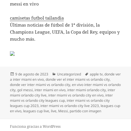
messi en vivo
camisetas futbol tailandia
Últimas noticias de fútbol de 1ª división, la
Champions League, UEFA, la Copa del Rey, equipos y
mucho más.
Publicado
Categorías
Etiquetas
9 de agosto de 2023
Uncategorized
apple tv
,
donde ver
el
a inter miami en vivo
,
donde ver el inter miami vs orlando city
,
donde ver inter miami vs orlando city
,
en vivo inter miami vs orlando
city
,
gol messi
,
inter miami en vivo
,
inter miami orlando city
,
inter
miami orlando city live
,
inter miami vs orlando city en vivo
,
inter
miami vs orlando city leagues cup
,
inter miami vs orlando city
leagues cup 2023
,
inter miami vs orlando city live 2023
,
leagues cup
en vivo
,
leagues cup live
,
live
,
Messi
,
partido con imagen
Funciona gracias a WordPress