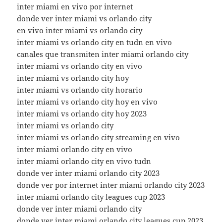
inter miami en vivo por internet
donde ver inter miami vs orlando city
en vivo inter miami vs orlando city
inter miami vs orlando city en tudn en vivo
canales que transmiten inter miami orlando city
inter miami vs orlando city en vivo
inter miami vs orlando city hoy
inter miami vs orlando city horario
inter miami vs orlando city hoy en vivo
inter miami vs orlando city hoy 2023
inter miami vs orlando city
inter miami vs orlando city streaming en vivo
inter miami orlando city en vivo
inter miami orlando city en vivo tudn
donde ver inter miami orlando city 2023
donde ver por internet inter miami orlando city 2023
inter miami orlando city leagues cup 2023
donde ver inter miami orlando city
donde ver inter miami orlando city leagues cup 2023