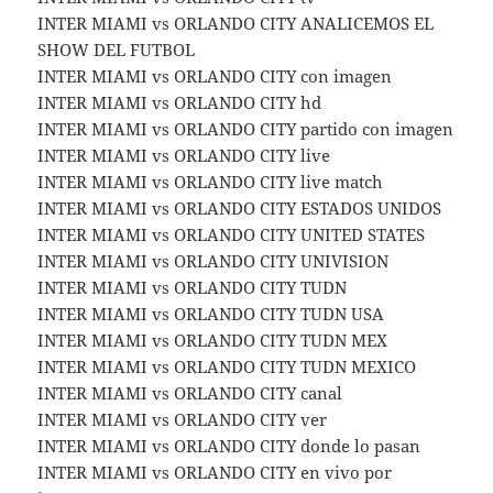
INTER MIAMI vs ORLANDO CITY ANALICEMOS EL
SHOW DEL FUTBOL
INTER MIAMI vs ORLANDO CITY con imagen
INTER MIAMI vs ORLANDO CITY hd
INTER MIAMI vs ORLANDO CITY partido con imagen
INTER MIAMI vs ORLANDO CITY live
INTER MIAMI vs ORLANDO CITY live match
INTER MIAMI vs ORLANDO CITY ESTADOS UNIDOS
INTER MIAMI vs ORLANDO CITY UNITED STATES
INTER MIAMI vs ORLANDO CITY UNIVISION
INTER MIAMI vs ORLANDO CITY TUDN
INTER MIAMI vs ORLANDO CITY TUDN USA
INTER MIAMI vs ORLANDO CITY TUDN MEX
INTER MIAMI vs ORLANDO CITY TUDN MEXICO
INTER MIAMI vs ORLANDO CITY canal
INTER MIAMI vs ORLANDO CITY ver
INTER MIAMI vs ORLANDO CITY donde lo pasan
INTER MIAMI vs ORLANDO CITY en vivo por