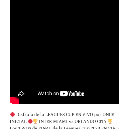
Disfruta de la LEAGUES CUP EN VIVO por ONCE
INICIAL
INTER MIAMI vs ORLANDO CITY
Los 16VOS de FINAL de la Leagues Cup 2023 EN VIVO