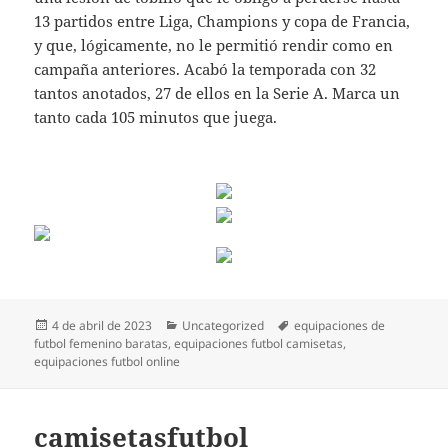
13 partidos entre Liga, Champions y copa de Francia,
y que, lógicamente, no le permitió rendir como en
campaña anteriores. Acabó la temporada con 32
tantos anotados, 27 de ellos en la Serie A. Marca un
tanto cada 105 minutos que juega.
Publicado
Categorías
Etiquetas
4 de abril de 2023
Uncategorized
equipaciones de
el
futbol femenino baratas
,
equipaciones futbol camisetas
,
equipaciones futbol online
camisetasfutbol