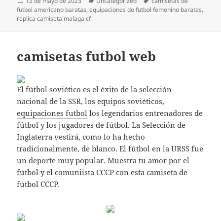
Publicado
Categorías
Etiquetas
12 de mayo de 2023
Uncategorized
camisetas de
el
futbol americano baratas
,
equipaciones de futbol femenino baratas
,
replica camiseta malaga cf
camisetas futbol web
El fútbol soviético es el éxito de la selección
nacional de la SSR, los equipos soviéticos,
equipaciones futbol
los legendarios entrenadores de
fútbol y los jugadores de fútbol. La Selección de
Inglaterra vestirá, como lo ha hecho
tradicionalmente, de blanco. El fútbol en la URSS fue
un deporte muy popular. Muestra tu amor por el
fútbol y el comuniista CCCP con esta camiseta de
fútbol CCCP.