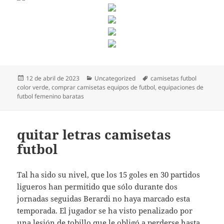
Publicado
Categorías
Etiquetas
12 de abril de 2023
Uncategorized
camisetas futbol
el
color verde
,
comprar camisetas equipos de futbol
,
equipaciones de
futbol femenino baratas
quitar letras camisetas
futbol
Tal ha sido su nivel, que los 15 goles en 30 partidos
ligueros han permitido que sólo durante dos
jornadas seguidas Berardi no haya marcado esta
temporada. El jugador se ha visto penalizado por
una lesión de tobillo que le obligó a perderse hasta