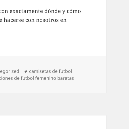
a con exactamente dónde y cómo
e hacerse con nosotros en
orías
Etiquetas
egorized
camisetas de futbol
ciones de futbol femenino baratas