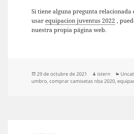
Si tiene alguna pregunta relacionad
usar
equipacion juventus 2022
, pued
nuestra propia página web.
Publicado
Autor
Categ
29 de octubre de 2021
istern
Uncat
el
umbro
,
comprar camisetas nba 2020
,
equipa
Navegación
de