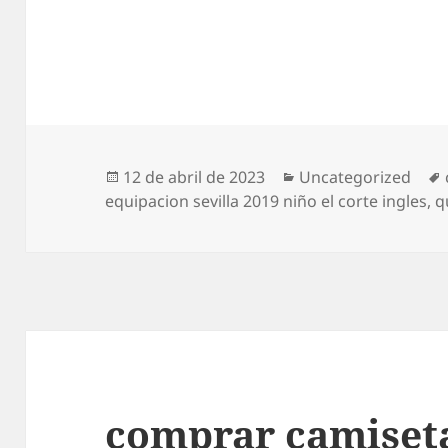
Publicado
Categorías
12 de abril de 2023
Uncategorized
el
equipacion sevilla 2019 niño el corte ingles
,
q
comprar camiseta