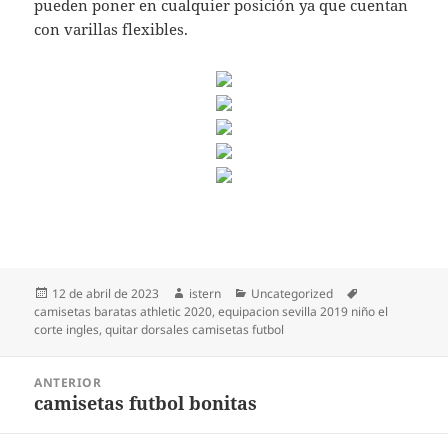
pueden poner en cualquier posición ya que cuentan
con varillas flexibles.
Publicado
Autor
Categorías
Etiquetas
12 de abril de 2023
istern
Uncategorized
el
camisetas baratas athletic 2020
,
equipacion sevilla 2019 niño el
corte ingles
,
quitar dorsales camisetas futbol
Navegación
ANTERIOR
de
camisetas futbol bonitas
Entrada
entradas
anterior: