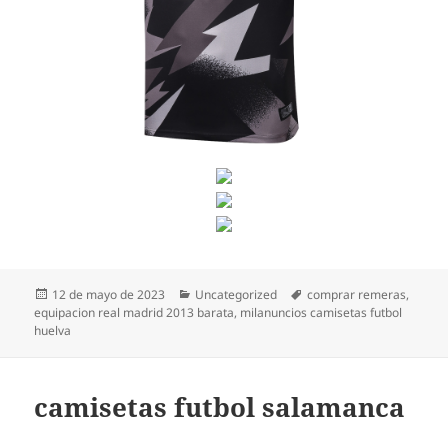
Publicado
Categorías
Etiquetas
12 de mayo de 2023
Uncategorized
comprar remeras
,
el
equipacion real madrid 2013 barata
,
milanuncios camisetas futbol
huelva
camisetas futbol salamanca