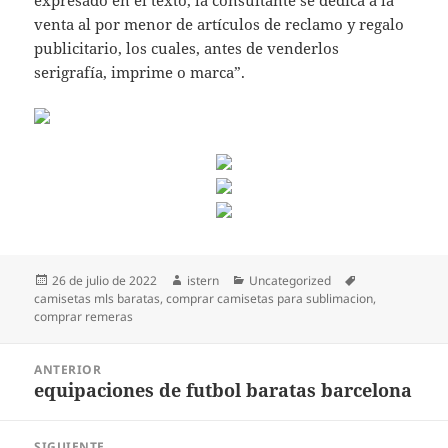
expresado en el texto, la consultante se dedica a la
venta al por menor de artículos de reclamo y regalo
publicitario, los cuales, antes de venderlos
serigrafía, imprime o marca”.
Publicado
Autor
Categorías
Etiquetas
26 de julio de 2022
istern
Uncategorized
el
camisetas mls baratas
,
comprar camisetas para sublimacion
,
comprar remeras
Navegación
ANTERIOR
de
equipaciones de futbol baratas barcelona
Entrada
entradas
anterior:
SIGUIENTE