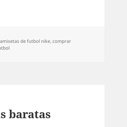
tiquetas
camisetas de futbol nike
,
comprar
utbol
s baratas