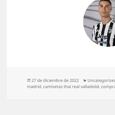
Publicado
Categorías
27 de diciembre de 2022
Uncategorize
el
madrid
,
camisetas thai real valladolid
,
compra