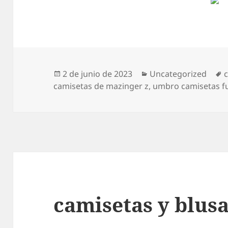
Publicado
Categorías
E
2 de junio de 2023
Uncategorized
el
camisetas de mazinger z
,
umbro camisetas f
camisetas y blusa