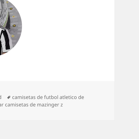
Etiquetas
d
camisetas de futbol atletico de
r camisetas de mazinger z