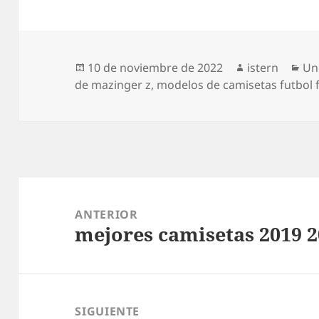
Publicado
Autor
Ca
10 de noviembre de 2022
istern
Un
el
de mazinger z
,
modelos de camisetas futbol
Navegación
de
ANTERIOR
mejores camisetas 2019 
entradas
Entrada
anterior:
SIGUIENTE