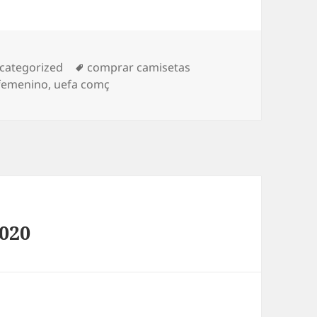
tegorías
Etiquetas
categorized
comprar camisetas
 femenino
,
uefa comç
2020