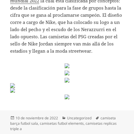
mundial 2022
la cual está clasificada por conceptos:
desde la clasificación para la fase de grupos hasta la
cifra que se gana al proclamarse campeón. El diseño
corre a cargo de Nike, que ha colocado su logo a un
lado del pecho y el escudo de los Nerazzurri en el
lado opuesto. Las camisetas del PSG creadas por el
sello de Nike Jordan siempre van más allá de los
estadios y llegan a la moda streetwear.
Publicado
Categorías
Etiquetas
10 de noviembre de 2022
Uncategorized
camiseta
el
barça futbol sala
,
camisetas futbol elements
,
camisetas replicas
triple a