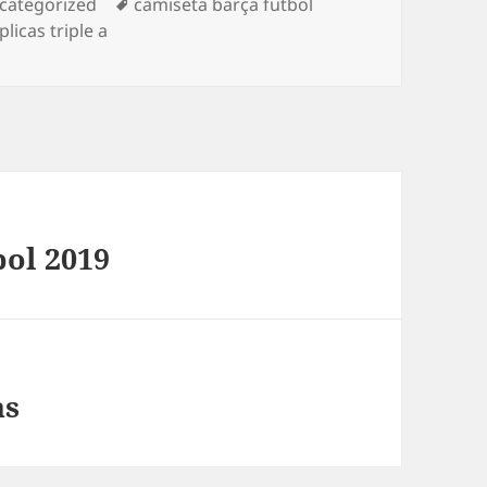
tegorías
Etiquetas
categorized
camiseta barça futbol
licas triple a
bol 2019
as