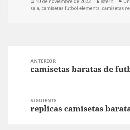
Publicado
Autor
Ca
10 de noviembre de 2022
istern
Un
el
sala
,
camisetas futbol elements
,
camisetas rep
Navegación
de
ANTERIOR
camisetas baratas de fut
entradas
Entrada
anterior:
SIGUIENTE
replicas camisetas barat
Entrada
siguiente: