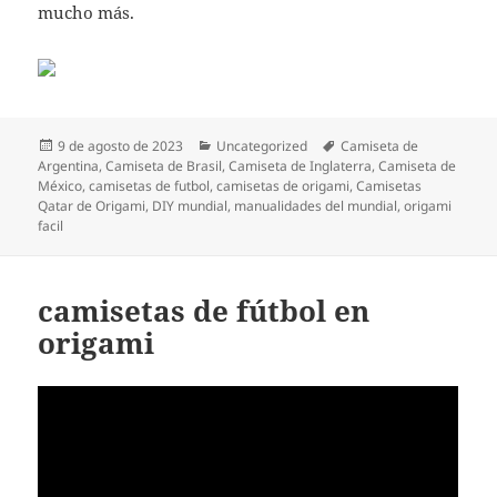
mucho más.
Publicado
Categorías
Etiquetas
9 de agosto de 2023
Uncategorized
Camiseta de
el
Argentina
,
Camiseta de Brasil
,
Camiseta de Inglaterra
,
Camiseta de
México
,
camisetas de futbol
,
camisetas de origami
,
Camisetas
Qatar de Origami
,
DIY mundial
,
manualidades del mundial
,
origami
facil
camisetas de fútbol en
origami