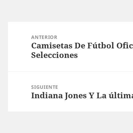
Navegación
de
ANTERIOR
Camisetas De Fútbol Ofic
entradas
Entrada
Selecciones
anterior:
SIGUIENTE
Indiana Jones Y La últi
Entrada
siguiente: