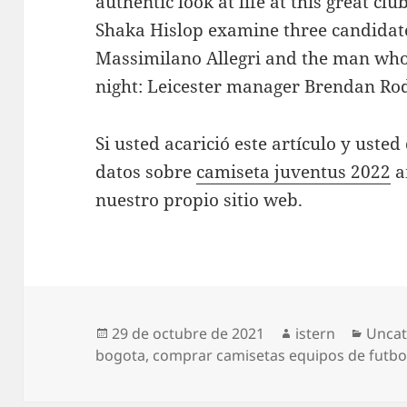
authentic look at life at this great cl
Shaka Hislop examine three candidat
Massimilano Allegri and the man wh
night: Leicester manager Brendan Ro
Si usted acarició este artículo y ust
datos sobre
camiseta juventus 2022
a
nuestro propio sitio web.
Publicado
Autor
Categ
29 de octubre de 2021
istern
Uncat
el
bogota
,
comprar camisetas equipos de futbo