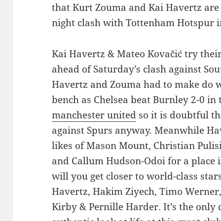
that Kurt Zouma and Kai Havertz are
night clash with Tottenham Hotspur i
Kai Havertz & Mateo Kovačić try thei
ahead of Saturday’s clash against So
Havertz and Zouma had to make do wit
bench as Chelsea beat Burnley 2-0 in t
manchester united
so it is doubtful t
against Spurs anyway. Meanwhile Hav
likes of Mason Mount, Christian Puli
and Callum Hudson-Odoi for a place i
will you get closer to world-class stars
Havertz, Hakim Ziyech, Timo Werner,
Kirby & Pernille Harder. It’s the only