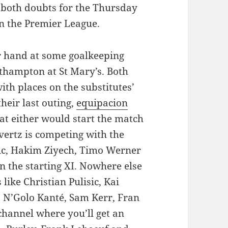
 both doubts for the Thursday
n the Premier League.
r hand at some goalkeeping
uthampton at St Mary’s. Both
h places on the substitutes’
heir last outing,
equipacion
hat either would start the match
ertz is competing with the
sic, Hakim Ziyech, Timo Werner
n the starting XI. Nowhere else
 like Christian Pulisic, Kai
 N’Golo Kanté, Sam Kerr, Fran
 channel where you’ll get an