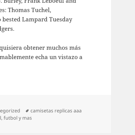
ub. Burley, Frank Leboeuf and
es: Thomas Tuchel,
o bested Lampard Tuesday
dgers.
ed quisiera obtener muchos más
mablemente echa un vistazo a
orías
Etiquetas
egorized
camisetas replicas aaa
l
,
futbol y mas