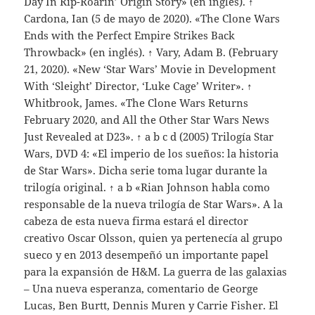
Day In Rip-Roarin’ Origin Story» (en inglés). ↑
Cardona, Ian (5 de mayo de 2020). «The Clone Wars
Ends with the Perfect Empire Strikes Back
Throwback» (en inglés). ↑ Vary, Adam B. (February
21, 2020). «New ‘Star Wars’ Movie in Development
With ‘Sleight’ Director, ‘Luke Cage’ Writer». ↑
Whitbrook, James. «The Clone Wars Returns
February 2020, and All the Other Star Wars News
Just Revealed at D23». ↑ a b c d (2005) Trilogía Star
Wars, DVD 4: «El imperio de los sueños: la historia
de Star Wars». Dicha serie toma lugar durante la
trilogía original. ↑ a b «Rian Johnson habla como
responsable de la nueva trilogía de Star Wars». A la
cabeza de esta nueva firma estará el director
creativo Oscar Olsson, quien ya pertenecía al grupo
sueco y en 2013 desempeñó un importante papel
para la expansión de H&M. La guerra de las galaxias
– Una nueva esperanza, comentario de George
Lucas, Ben Burtt, Dennis Muren y Carrie Fisher. El