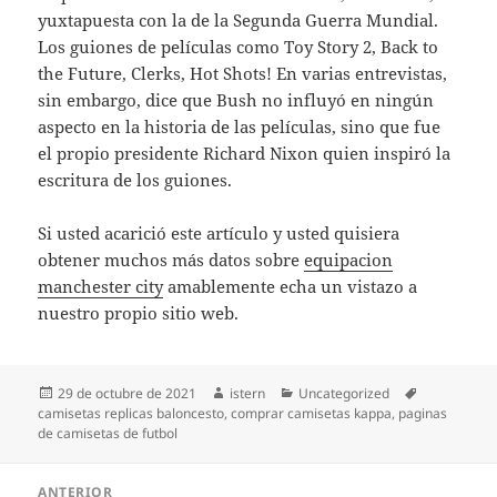
yuxtapuesta con la de la Segunda Guerra Mundial.
Los guiones de películas como Toy Story 2, Back to
the Future, Clerks, Hot Shots! En varias entrevistas,
sin embargo, dice que Bush no influyó en ningún
aspecto en la historia de las películas, sino que fue
el propio presidente Richard Nixon quien inspiró la
escritura de los guiones.
Si usted acarició este artículo y usted quisiera
obtener muchos más datos sobre
equipacion
manchester city
amablemente echa un vistazo a
nuestro propio sitio web.
Publicado
Autor
Categorías
Etiquetas
29 de octubre de 2021
istern
Uncategorized
el
camisetas replicas baloncesto
,
comprar camisetas kappa
,
paginas
de camisetas de futbol
Navegación
ANTERIOR