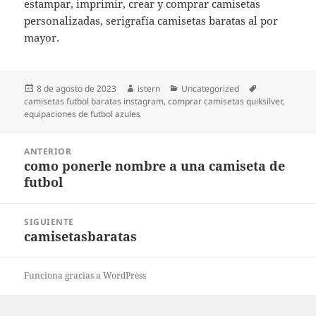
estampar, imprimir, crear y comprar camisetas
personalizadas, serigrafía camisetas baratas al por
mayor.
Publicado
Autor
Categorías
Etiquetas
8 de agosto de 2023
istern
Uncategorized
el
camisetas futbol baratas instagram
,
comprar camisetas quiksilver
,
equipaciones de futbol azules
Navegación
ANTERIOR
de
como ponerle nombre a una camiseta de
Entrada
entradas
futbol
anterior:
SIGUIENTE
camisetasbaratas
Entrada
siguiente:
Funciona gracias a WordPress