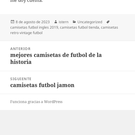
me doy cuenta.
Publicado
Autor
Categorías
Etiquetas
8 de agosto de 2023
istern
Uncategorized
el
camisetas futbol ingles 2019
,
camisetas futbol tienda
,
camisetas
retro vintage futbol
Navegación
ANTERIOR
de
mejores camisetas de futbol de la
Entrada
entradas
historia
anterior:
SIGUIENTE
camisetas futbol jamon
Entrada
siguiente:
Funciona gracias a WordPress