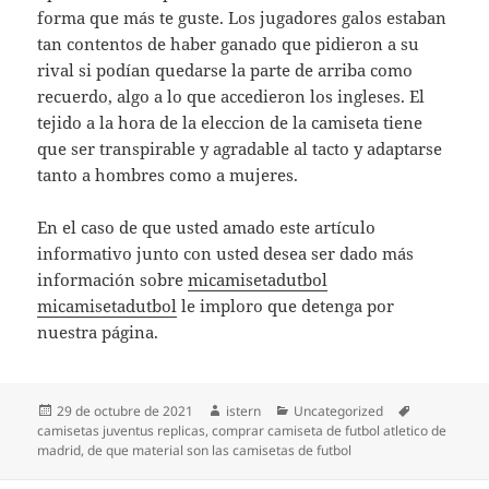
forma que más te guste. Los jugadores galos estaban
tan contentos de haber ganado que pidieron a su
rival si podían quedarse la parte de arriba como
recuerdo, algo a lo que accedieron los ingleses. El
tejido a la hora de la eleccion de la camiseta tiene
que ser transpirable y agradable al tacto y adaptarse
tanto a hombres como a mujeres.
En el caso de que usted amado este artículo
informativo junto con usted desea ser dado más
información sobre
micamisetadutbol
micamisetadutbol
le imploro que detenga por
nuestra página.
Publicado
Autor
Categorías
Etiquetas
29 de octubre de 2021
istern
Uncategorized
el
camisetas juventus replicas
,
comprar camiseta de futbol atletico de
madrid
,
de que material son las camisetas de futbol