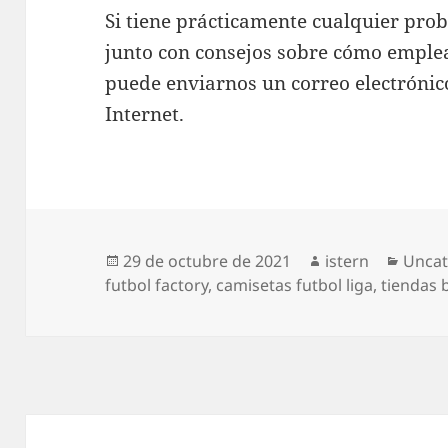
Si tiene prácticamente cualquier pro
junto con consejos sobre cómo empl
puede enviarnos un correo electrónico
Internet.
Publicado
Autor
Categ
29 de octubre de 2021
istern
Uncat
el
futbol factory
,
camisetas futbol liga
,
tiendas 
Navegación