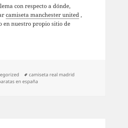
blema con respecto a dónde,
ear
camiseta manchester united
,
 en nuestro propio sitio de
orías
Etiquetas
egorized
camiseta real madrid
baratas en españa