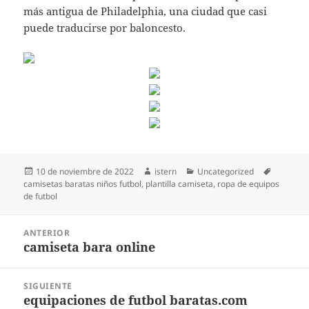
más antigua de Philadelphia, una ciudad que casi
puede traducirse por baloncesto.
Publicado
Autor
Categorías
Etiqueta
10 de noviembre de 2022
istern
Uncategorized
el
camisetas baratas niños futbol
,
plantilla camiseta
,
ropa de equipos
de futbol
Navegación
ANTERIOR
de
camiseta bara online
Entrada
entradas
anterior:
SIGUIENTE
equipaciones de futbol baratas.com
Entrada