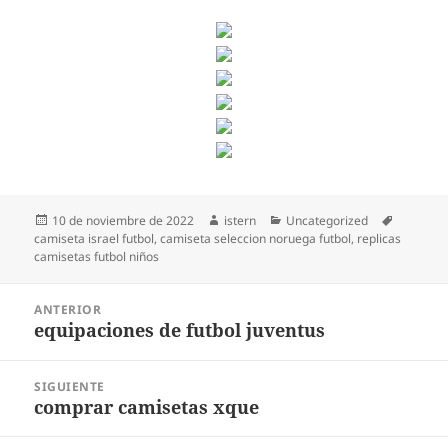
Publicado
Autor
Categorías
Etiqueta
10 de noviembre de 2022
istern
Uncategorized
el
camiseta israel futbol
,
camiseta seleccion noruega futbol
,
replicas
camisetas futbol niños
Navegación
ANTERIOR
de
equipaciones de futbol juventus
Entrada
entradas
anterior:
SIGUIENTE
comprar camisetas xque
Entrada
siguiente: