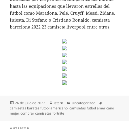
hasta las equipaciones que llevaron estrellas del
fútbol como Maradona, Pelé, Cruyff, Messi, Zidane,
Iniesta, Di Stefano o Cristiano Ronaldo,
camiseta
barcelona 2022 23
camiseta liverpool
entre otros.
Publicado
Autor
Categorías
Etiquetas
26 de julio de 2022
istern
Uncategorized
el
camisetas baratas futbol americano
,
camisetas futbol americano
mujer
,
comprar camisetas fortnite
Navegación
ANTERIOR