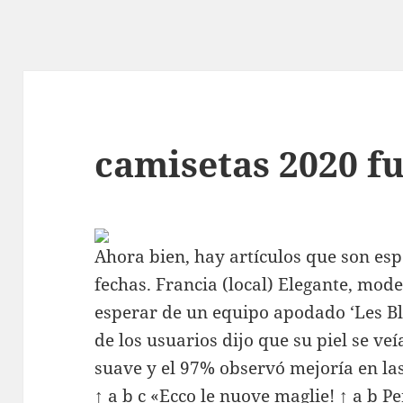
camisetas 2020 f
Ahora bien, hay artículos que son es
fechas. Francia (local) Elegante, mod
esperar de un equipo apodado ‘Les Bl
de los usuarios dijo que su piel se ve
suave y el 97% observó mejoría en las
↑ a b c «Ecco le nuove maglie! ↑ a b P