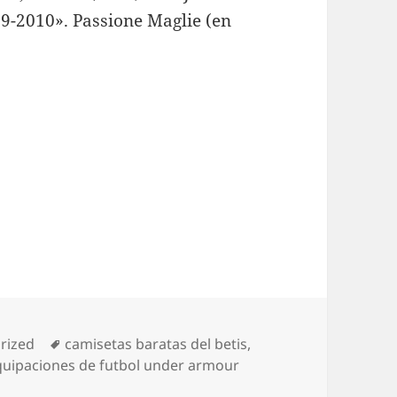
09-2010». Passione Maglie (en
as
Etiquetas
rized
camisetas baratas del betis
,
quipaciones de futbol under armour