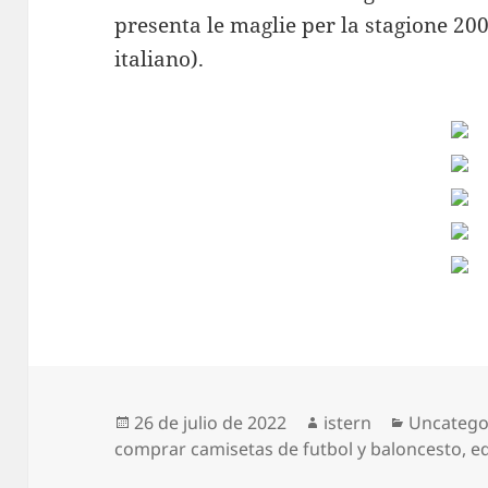
presenta le maglie per la stagione 20
italiano).
Publicado
Autor
Categorí
26 de julio de 2022
istern
Uncatego
el
comprar camisetas de futbol y baloncesto
,
e