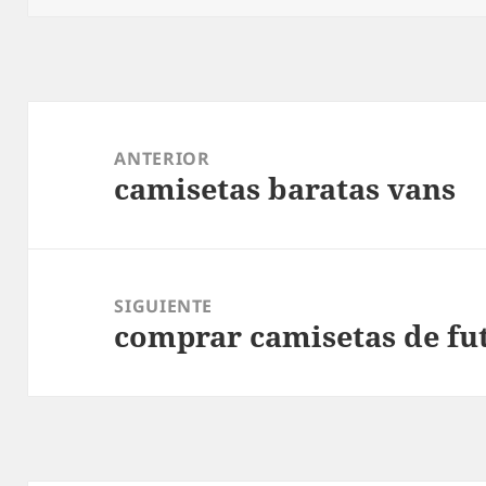
Navegación
de
ANTERIOR
camisetas baratas vans
entradas
Entrada
anterior:
SIGUIENTE
comprar camisetas de fut
Entrada
siguiente: