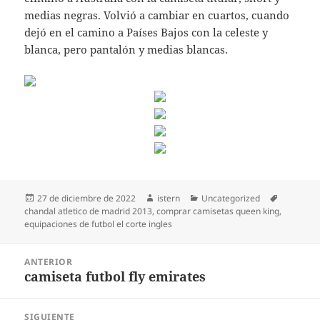
medias negras. Volvió a cambiar en cuartos, cuando
dejó en el camino a Países Bajos con la celeste y
blanca, pero pantalón y medias blancas.
Publicado
Autor
Categorías
Etiquetas
27 de diciembre de 2022
istern
Uncategorized
el
chandal atletico de madrid 2013
,
comprar camisetas queen king
,
equipaciones de futbol el corte ingles
Navegación
ANTERIOR
de
camiseta futbol fly emirates
Entrada
entradas
anterior:
SIGUIENTE