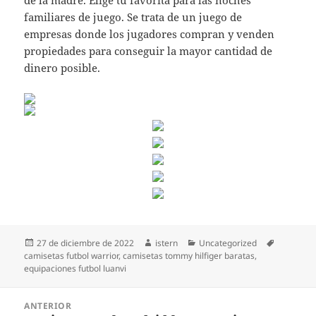
de la madre. Elige tu favorita para las noches
familiares de juego. Se trata de un juego de
empresas donde los jugadores compran y venden
propiedades para conseguir la mayor cantidad de
dinero posible.
Publicado
Autor
Categorías
Etiquetas
27 de diciembre de 2022
istern
Uncategorized
el
camisetas futbol warrior
,
camisetas tommy hilfiger baratas
,
equipaciones futbol luanvi
Navegación
ANTERIOR
de