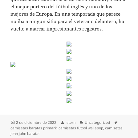
el mejor portero del fútbol inglés y uno de los
mejores de Europa. En una temporada que parece
no iba a ningún sitio para el veterano delantero, ha
vuelto a marcar impresionantes registros.
Publicado
Autor
Categorías
Etiquetas
2 de diciembre de 2022
istern
Uncategorized
el
camisetas baratas primark
,
camisetas futbol wallapop
,
camisetas
john john baratas