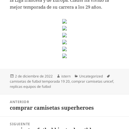
la Liga francesa y de Europa. Clauss ha vivido la
mejor temporada de su carrera a los 29 años.
Publicado
Autor
Categorías
Etiquetas
2 de diciembre de 2022
istern
Uncategorized
el
camisetas de futbol temporada 19 20
,
comprar camisetas unicef
,
replicas equipos de futbol
Navegación
ANTERIOR
de
comprar camisetas superheroes
Entrada
entradas
anterior:
SIGUIENTE