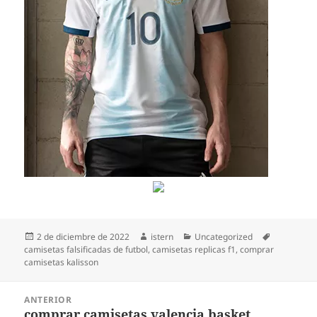
Publicado
Autor
Categorías
Etiquetas
2 de diciembre de 2022
istern
Uncategorized
el
camisetas falsificadas de futbol
,
camisetas replicas f1
,
comprar
camisetas kalisson
Navegación
ANTERIOR
de
comprar camisetas valencia basket
Entrada