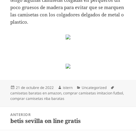
tengo algunas camisetas colgadas en perqueros un
poco gruesos de madera para evitar que se marquen
las camisetas con los colgadores delgados de metal o
plastico.
Publicado
Autor
Categorías
Etiquetas
21 de octubre de 2022
istern
Uncategorized
el
camisetas baratas en amazon
,
comprar camisetas imitacion futbol
,
comprar camisetas nba baratas
Navegación
ANTERIOR
de
betis sevilla on line gratis
Entrada
entradas
anterior: