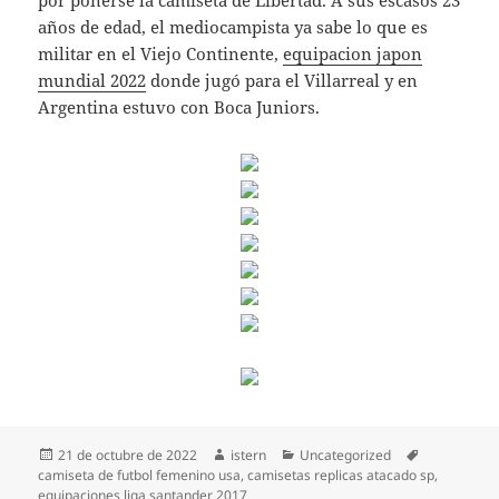
por ponerse la camiseta de Libertad. A sus escasos 23
años de edad, el mediocampista ya sabe lo que es
militar en el Viejo Continente,
equipacion japon
mundial 2022
donde jugó para el Villarreal y en
Argentina estuvo con Boca Juniors.
Publicado
Autor
Categorías
Etiquetas
21 de octubre de 2022
istern
Uncategorized
el
camiseta de futbol femenino usa
,
camisetas replicas atacado sp
,
equipaciones liga santander 2017